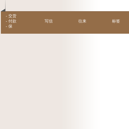
-
交货
-
付款
写信
往来
标签
-
保