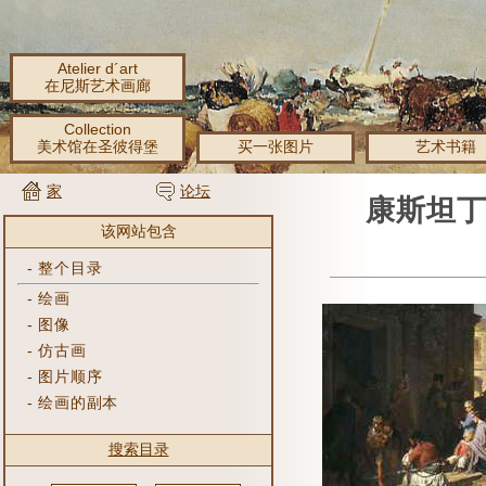
Atelier d´art
在尼斯艺术画廊
Collection
美术馆在圣彼得堡
买一张图片
艺术书籍
家
论坛
康斯坦丁
该网站包含
-
整个目录
-
绘画
-
图像
-
仿古画
-
图片顺序
-
绘画的副本
搜索目录