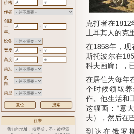
-
价格
作者
创建
克打者在181
-
一
土耳其人的克
年。
设备
在1858年，
-
宽度
斯托波尔在18
-
高度
科夫画廊），
类别
风
在居住为每年
向。
个时候领取养老金
类型
作。
他生活和
复位
搜索
这幅画：“意大
夫），然后在
往来:
我们的地址：俄罗斯，圣 - 彼得堡
到达在俄罗斯