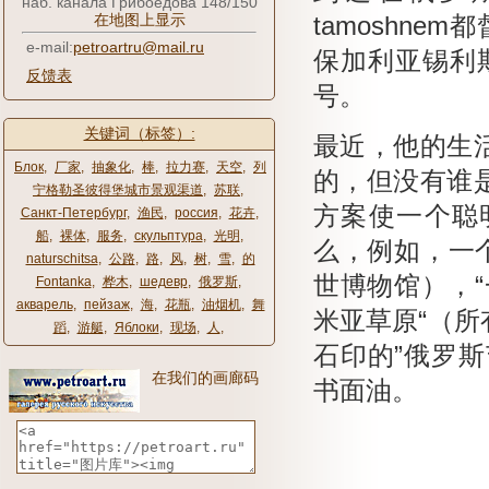
наб. канала Грибоедова 148/150
在地图上显示
tamoshnem
e-mail:
petroartru@mail.ru
保加利亚锡利
反馈表
号。
关键词（标签）:
最近，他的生
Блок
,
厂家
,
抽象化
,
棒
,
拉力赛
,
天空
,
列
的，但没有谁
宁格勒圣彼得堡城市景观渠道
,
苏联
,
方案使一个聪
Санкт-Петербург
,
渔民
,
россия
,
花卉
,
船
,
裸体
,
服务
,
скульптура
,
光明
,
么，例如，一
naturschitsa
,
公路
,
路
,
风
,
树
,
雪
,
的
世博物馆），“
Fontanka
,
桦木
,
шедевр
,
俄罗斯
,
акварель
,
пейзаж
,
海
,
花瓶
,
油烟机
,
舞
米亚草原“（
蹈
,
游艇
,
Яблоки
,
现场
,
人
,
石印的”俄罗斯艺
在我们的画廊码
书面油。