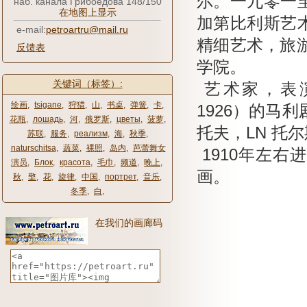
尔。
一九零一
наб. канала Грибоедова 148/150
在地图上显示
加第比利斯艺
e-mail:
petroartru@mail.ru
精细艺术，旅游
反馈表
学院。
关键词（标签）:
艺术家，表演的
绘画
,
tsigane
,
狩猎
,
山
,
书桌
,
弹簧
,
卡
,
1926）的马利
花瓶
,
лошадь
,
河
,
俄罗斯
,
цветы
,
菠萝
,
托夫，LN
托尔
苏联
,
服务
,
реализм
,
海
,
秋季
,
naturschitsa
,
蔬菜
,
裸照
,
岛内
,
芭蕾舞女
1910年左
演员
,
Блок
,
красота
,
毛巾
,
频道
,
晚上
,
画。
秋
,
檠
,
花
,
旋律
,
中国
,
портрет
,
音乐
,
冬季
,
白
,
在我们的画廊码