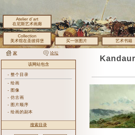
Atelier d´art
在尼斯艺术画廊
Collection
美术馆在圣彼得堡
买一张图片
艺术书籍
家
论坛
Kanda
该网站包含
-
整个目录
-
绘画
-
图像
-
仿古画
-
图片顺序
-
绘画的副本
搜索目录