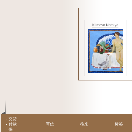
Klimova Natalya
-
交货
-
付款
写信
往来
标签
-
保