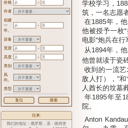
学校学习，188
-
价格
作者
筑，一名志愿
创建
在1885年
-
一
他被授予一枚“类b
年。
电影“炮兵在行军
设备
-
宽度
从1894年，
-
高度
他曾就读于瓷
类别
收到的一流艺
风
敌人打），”和
向。
人酋长的坟墓葬
类型
年1895年至1
复位
搜索
院。
往来:
Anton Ka
我们的地址：俄罗斯，圣 - 彼得堡