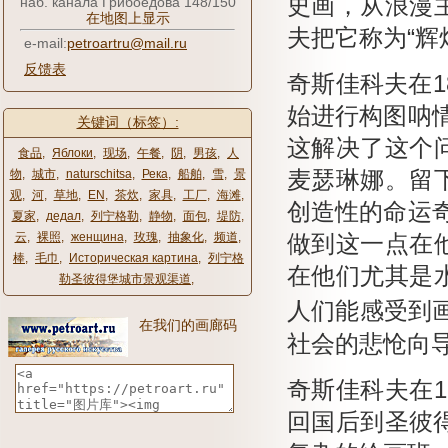
史画，从浪漫
наб. канала Грибоедова 148/150
在地图上显示
夫把它称为“辉
e-mail:
petroartru@mail.ru
反馈表
奇斯佳科夫在1
始进行构图呐
关键词（标签）:
这解决了这个
食品
,
Яблоки
,
现场
,
午餐
,
阴
,
男孩
,
人
物
,
城市
,
naturschitsa
,
Река
,
船舶
,
雪
,
景
麦瑟琳娜。
留
观
,
河
,
草地
,
EN
,
茶炊
,
家具
,
工厂
,
海滩
,
创造性的命运
夏家
,
дедал
,
列宁格勒
,
静物
,
面包
,
堤防
,
云
,
裸照
,
женщина
,
玫瑰
,
抽象化
,
频道
,
做到这一点在
棒
,
毛巾
,
Историческая картина
,
列宁格
在他们尤其是
勒圣彼得堡城市景观渠道
,
人们能感受到
在我们的画廊码
社会的悲怆向导
奇斯佳科夫在1
回国后到圣彼得堡