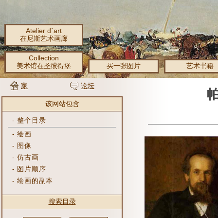
Atelier d´art
在尼斯艺术画廊
Collection
美术馆在圣彼得堡
买一张图片
艺术书籍
家
论坛
该网站包含
-
整个目录
-
绘画
-
图像
-
仿古画
-
图片顺序
-
绘画的副本
搜索目录