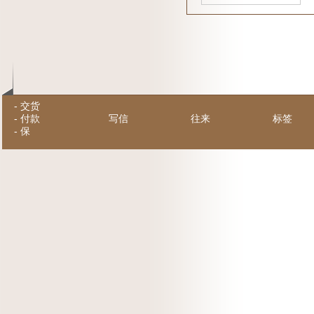
-
交货
-
付款
写信
往来
标签
-
保