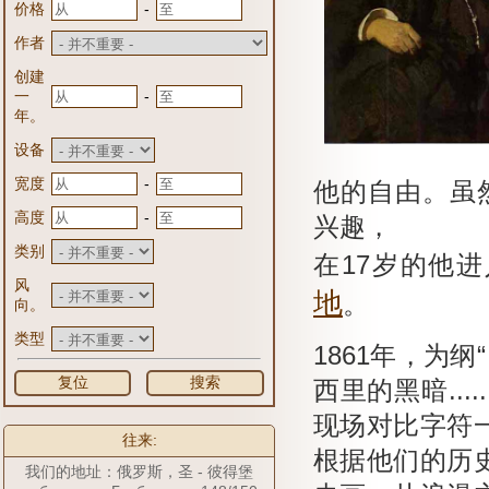
-
价格
作者
创建
-
一
年。
设备
-
宽度
他的自由。
虽
-
高度
兴趣，
类别
在17岁的他
风
地
。
向。
类型
1861年，为纲
复位
搜索
西里的黑暗.....
现场对比字符
往来:
根据他们的历
我们的地址：俄罗斯，圣 - 彼得堡