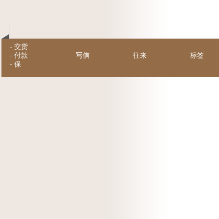
-
交货
-
付款
写信
往来
标签
-
保