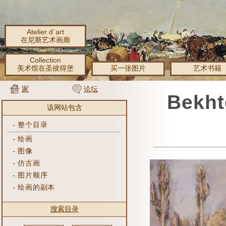
Atelier d´art
在尼斯艺术画廊
Collection
美术馆在圣彼得堡
买一张图片
艺术书籍
家
论坛
Bekh
该网站包含
-
整个目录
-
绘画
-
图像
-
仿古画
-
图片顺序
-
绘画的副本
搜索目录