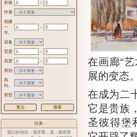
-
价格
作者
创建
-
一
年。
设备
-
宽度
在画廊“艺
-
高度
类别
展的变态
风
向。
在成为二
类型
它是贵族
复位
搜索
圣彼得堡和
往来:
我们的地址：俄罗斯，圣 - 彼得堡
它开辟了