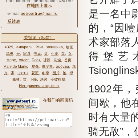
наб. канала Грибоедова 148/150
在地图上显示
是一名中
e-mail:
petroartru@mail.ru
反馈表
的，“因
关键词（标签）:
术家部落
4329
,
акварель
,
Река
,
женщина
,
绘画
,
得堡艺
乌鸦
,
云
,
家具
,
书桌
,
菜
,
小麦
,
荚
,
女
,
Море
,
холст
,
Блок
,
裸照
,
洗澡
,
首页
,
Mary de Marko
,
塑像
,
俄罗斯
,
арбузы
,
花
Tsiongli
卉
,
家
,
цветы
,
花瓶
,
冬季
,
图片
,
池
,
绿
,
森林
,
雪
,
下降
,
渔民
,
圣彼得堡
,
1902年
Историческая картина
,
间歇，他
在我们的画廊码
时有大量
骑无敌”