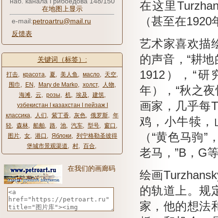
наб. канала Грибоедова 148/150
在这里Turz
在地图上显示
（甚至在192
e-mail:
petroartru@mail.ru
反馈表
艺术家喜欢描
的声音，“耕地的
关键词（标签）:
1912），“
打击
,
красота
,
夏
,
美人鱼
,
масло
,
天空
,
围巾
,
EN
,
Mary de Marko
,
холст
,
人物
,
年），“秋之夜
海滩
,
云
,
розы
,
机
,
埃及
,
建筑
,
画家，几乎每Tu
узбекистан ǀ казахстан ǀ пейзаж ǀ
классика
,
人们
,
紫丁香
,
灰色
,
俄罗斯
,
年
鸡，小牛犊，
轻
,
森林
,
船舶
,
路
,
池
,
汽车
,
型号
,
窗口
,
（“黄色马驹”，
图片
,
女
,
港口
,
Яблоки
,
列宁格勒圣彼得
堡城市景观渠道
,
村
,
百合
,
老马，”B，G
在我们的画廊码
绘画Turzh
的轨道上。
规
家，他的想法