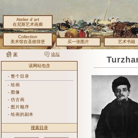
Atelier d´art
在尼斯艺术画廊
Collection
美术馆在圣彼得堡
买一张图片
艺术书籍
家
论坛
Turzh
该网站包含
-
整个目录
-
绘画
-
图像
-
仿古画
-
图片顺序
-
绘画的副本
搜索目录