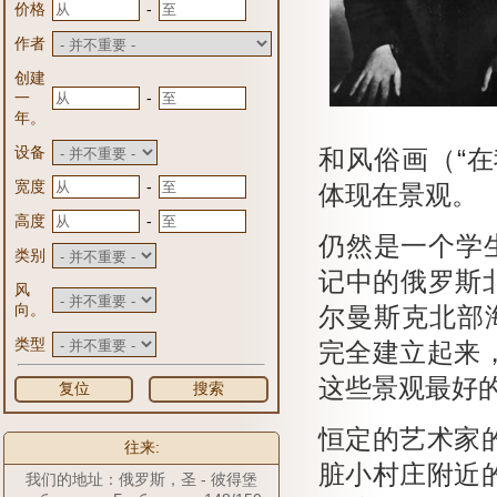
-
价格
作者
创建
-
一
年。
设备
和风俗画（“在
-
宽度
体现在景观。
-
高度
仍然是一个学
类别
记中的俄罗斯北
风
向。
尔曼斯克北部海
类型
完全建立起来
这些景观最好
复位
搜索
恒定的艺术家
往来:
脏小村庄附近
我们的地址：俄罗斯，圣 - 彼得堡