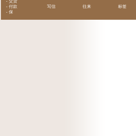
-
交货
-
付款
写信
往来
标签
-
保