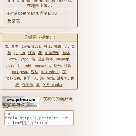
наб. канала Грибоедова 148/150
在地图上显示
e-mail:
petroartru@mail.ru
反馈表
关键词（标签）:
雪
,
夏季
,
скульптура
,
村庄
,
城市
,
天
,
女
孩
,
дедал
,
打击
,
花
,
加特契纳
,
裸体
,
Яхты
,
утро
,
街
,
圣彼得堡
,
шедевр
,
лето
,
叶
,
渔民
,
женщина
,
型号
,
茶炊
,
акварель
,
森林
,
Коктебель
,
夜
,
Франция
,
冬季
,
人
,
湖
,
牧场
,
油烟机
,
图
表
,
俄罗斯
,
海
,
的Fontanka
,
在我们的画廊码