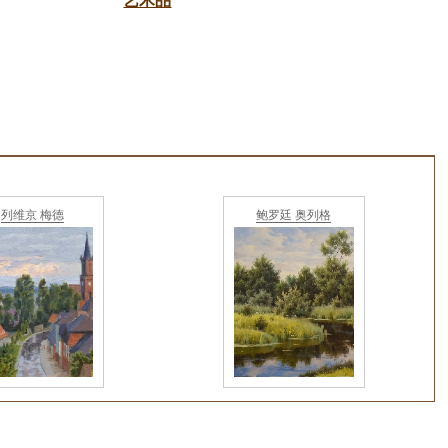
艺术品
列维京 梅德
鲍罗廷 奥列格