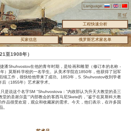
Language:
|
|
篮
工程快速分析
买家信息
俄罗斯艺术家名单
21至1908年）
潘Shuhvostov在他的青年时期，是绘画和雕塑（修订本的名称 -
865年）莫斯科学校的一名学生。
从美术学院在1850年，他获得了冠军
后续工作，很快给他带来了成功。
1853年，S. Shuhvostov收到学者
年后（1855年）艺术家学术。
只是说这个名字SM
“Shuhvostova：”内政部认为升天大教堂的圣三
教堂的圣谢尔盖“”内部教会的客西马尼Skete的，“鉴于在莫斯科大教
的作品很受欢迎，观众和收藏家的需求。
今天，他们表示，在许多国
品。