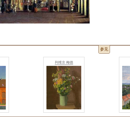
参见
列维京 梅德