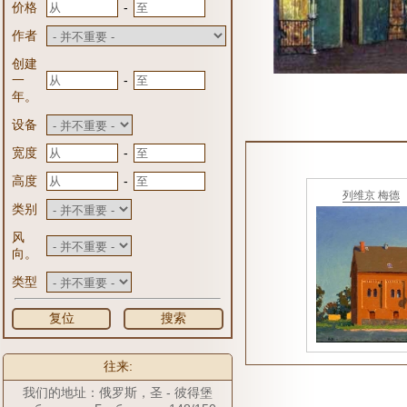
-
价格
作者
创建
-
一
年。
设备
-
宽度
-
高度
列维京 梅德
类别
风
向。
类型
复位
搜索
往来:
我们的地址：俄罗斯，圣 - 彼得堡