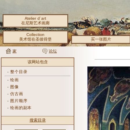
Atelier d´art
在尼斯艺术画廊
Collection
美术馆在圣彼得堡
买一张图片
家
论坛
该网站包含
-
整个目录
-
绘画
-
图像
-
仿古画
-
图片顺序
-
绘画的副本
搜索目录