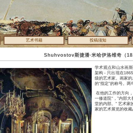
艺术书籍
投稿须知
Shuhvostov斯捷潘·米哈伊洛维奇（18
学术观点和山水画斯捷
架构 - 只出现在1
级的艺术家。
画家的
的“指定”的称号。
两
在他的工作的方向，
一修道院“，”内部大
堂的内部。”
艺术家
家的艺术展览的收藏