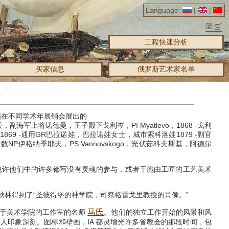
Language:
|
|
篮
工程快速分析
买家信息
俄罗斯艺术家名单
）
画在不同学术年展销会展出的
KF舒尔茨，副海军上将诺德曼，王子殿下戈利岑，PI Myatlevo，1868 -戈利
tsova，1869 -通用GR巴拉诺娃，巴拉诺娃女士，城市索科洛娃1879 -副官
P伊格纳季耶夫，PS Vannovskogo，光伏茹科夫斯基，阿德尔
也许他们中的许多都写没有灵魂的参与，或者干脆由工匠的工艺美术
秋林得到了“圣彼得堡的神学院，司祭格雷戈里教授的肖像。”
马氏
于美术学院的工作室的名师
。
他们的独立工作开始的风景和风
令人印象深刻。
图标和壁画，IA
都灵增光许多省教会的那段时间，包