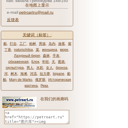
наб. канала Грибоедова 148/150
在地图上显示
e-mail:
petroartru@mail.ru
反馈表
关键词（标签）:
船
,
打击
,
工厂
,
柏树
,
男孩
,
岛内
,
旅客
,
紫
丁香
,
naturschitsa
,
菜
,
женщина
,
море
,
Лазурный берег
,
森林
,
手表
,
обнаженная
,
Блок
,
年轻
,
天
,
图表
,
скульптура
,
男人
,
水彩
,
女人
,
бронза
,
河
,
树木
,
海滩
,
河流
,
拉力赛
,
tsigane
,
船
舶
,
Mary de Marko
,
俄罗斯
,
Историческая
картина
,
Река
,
在我们的画廊码