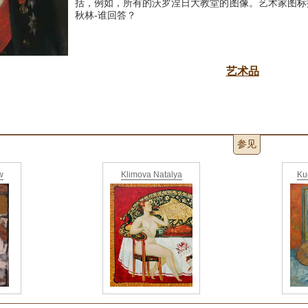
括，例如，所有的沃罗涅日大教堂的图像。
艺术家图标
秋林-谁回答？
艺术品
参见
w
Klimova Natalya
Ku