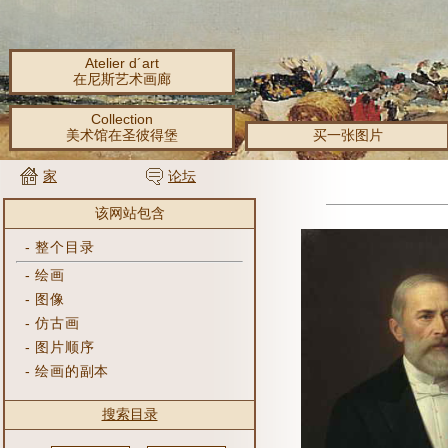
Atelier d´art
在尼斯艺术画廊
Collection
美术馆在圣彼得堡
买一张图片
家
论坛
该网站包含
-
整个目录
-
绘画
-
图像
-
仿古画
-
图片顺序
-
绘画的副本
搜索目录