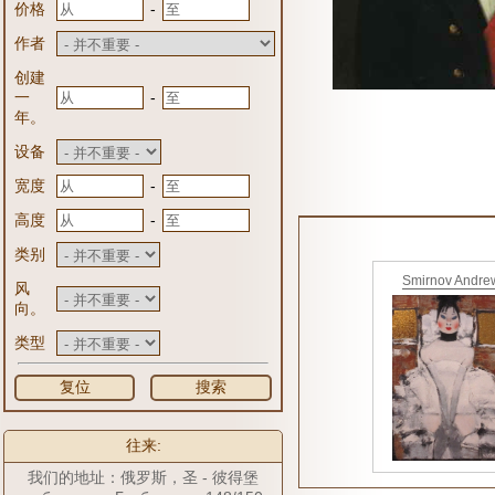
-
价格
作者
创建
-
一
年。
设备
-
宽度
-
高度
类别
Smirnov Andre
风
向。
类型
复位
搜索
往来:
我们的地址：俄罗斯，圣 - 彼得堡