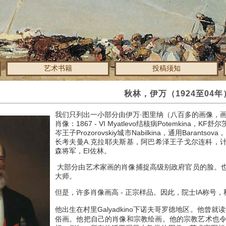
艺术书籍
投稿须知
秋林，伊万（1924至04年
我们只列出一小部分由伊万·图里纳（八百多的画像，
肖像：1867 - VI Myatlevo结核病Potemkina，
岑王子Prozorovskiy城市Nabilkina，通用Baran
长考夫曼A.克拉耶夫斯基，阿巴希泽王子戈尔连科，计数N
森将军，EI佐林。
大部分由艺术家画的肖像捕捉高级别政府官员的脸。
大师。
但是，许多肖像画高 - 正宗样品。
因此，院士IA称号，
他出生在村里Galyadkino下诺夫哥罗德地区。
他曾就读
俗画。
他把自己的肖像和宗教绘画。
他的宗教艺术也