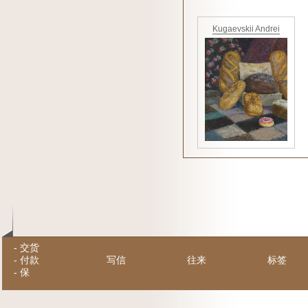
Kugaevskii Andrei
-
交货
-
付款
写信
往来
标签
-
保