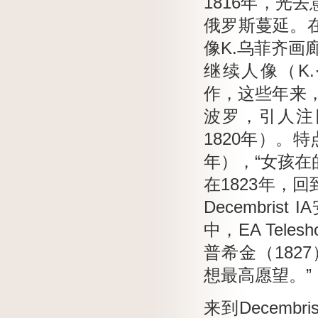
1816年，光
俄罗斯蔓延。
像K.乌菲齐画
继续人像（K.·戈
作，这些年来
波罗，引人注目的
1820年）。
特
年），“女孩在
在1823年，
Decembrist
中，EA Tele
普希金（182
想最高愿望。”
来到Decem