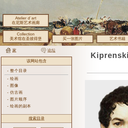
Atelier d´art
在尼斯艺术画廊
Collection
美术馆在圣彼得堡
买一张图片
艺术书籍
家
论坛
Kipren
该网站包含
-
整个目录
-
绘画
-
图像
-
仿古画
-
图片顺序
-
绘画的副本
搜索目录