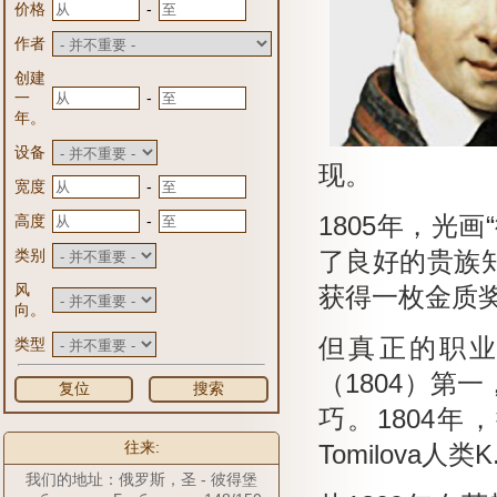
-
价格
作者
创建
-
一
年。
设备
现。
-
宽度
-
高度
1805年，光
类别
了良好的贵族
风
获得一枚金质奖
向。
但真正的职业
类型
（1804）第
复位
搜索
巧。
1804年
往来:
Tomilova
我们的地址：俄罗斯，圣 - 彼得堡