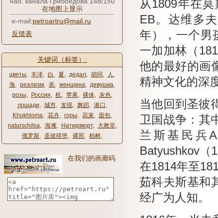
наб. канала Грибоедова 148/150
从1809年在
在地图上显示
EB。
达维多夫，K
e-mail:
petroartru@mail.ru
年），一个男孩Ch
反馈表
一加加林（18
关键词（标签）:
他的最好的画
цветы
,
丰泽
,
白
,
夏
,
дедал
,
胡同
,
人
,
精神文化的深
海
,
реализм
,
表
,
женщина
,
девушка
,
розы
,
Россия
,
机
,
苹果
,
裸体
,
灰色
,
当他回到圣彼得
лошади
,
城市
,
发现
,
舞蹈
,
港口
,
Khokhloma
,
花卉
,
горы
,
花束
,
面包
,
卫国战争：其中的
naturschitsa
,
海滩
,
Натюрморт
,
大教堂
,
兰斯基民兵AR 
俄罗斯
,
圣彼得堡
,
裸照
,
柏树
,
Batyushkov
在我们的画廊码
在1814年至1
茹科夫斯基和
经广为人知。