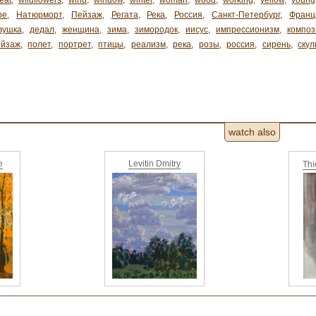
eat
,
wildflowers
,
wind
,
window
,
winter
,
woman
,
wood
,
working
,
yellow
,
young
ре
,
Натюрморт
,
Пейзаж
,
Регата
,
Река
,
Россия
,
Санкт-Петербург
,
Франц
вушка
,
дедал
,
женщина
,
зима
,
зимородок
,
иисус
,
импрессионизм
,
композ
ейзаж
,
полет
,
портрет
,
птицы
,
реализм
,
река
,
розы
,
россия
,
сирень
,
скул
watch also
e
Levitin Dmitry
Th