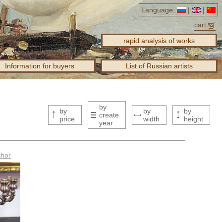
Language:
|
|
cart
rapid analysis of works
Information for buyers
List of Russian artists
by
by
by
by
create
price
width
height
year
thor