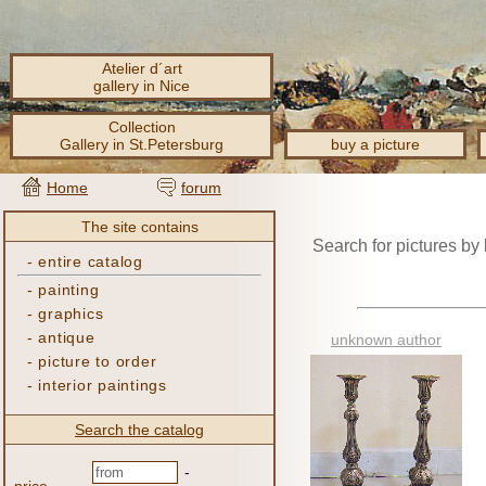
Atelier d´art
gallery in Nice
Collection
Gallery in St.Petersburg
buy a picture
Home
forum
The site contains
Search for pictures by
-
entire catalog
-
painting
-
graphics
-
antique
unknown author
-
picture to order
-
interior paintings
Search the catalog
-