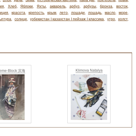
,
Блок
,
Дача
,
Зима
,
Историческая картина
,
Кара Даг
,
Коктебель
,
Крым
,
ия
,
Хлеб
,
Яблоки
,
Яхты
,
акварель
,
арбуз
,
арбузы
,
бронза
,
восток
,
иция
,
красота
,
крепость
,
крым
,
лето
,
лошади
,
лошадь
,
масло
,
море
,
ьптура
,
солнце
,
узбекистан ǀ казахстан ǀ пейзаж ǀ классика
,
утро
,
холст
,
Klimova Natalya
ieme-Block 滨海