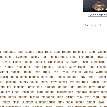
Arti
Chandelier
142000 rubl
a
,
Bananas
,
Bay
,
Beach
,
Black
,
Blue
,
Boat
,
Bridge
,
Butterflies
,
Calm
,
Cathed
bankment
,
Evening
,
Factory
,
Fall
,
Female nude
,
Field
,
Fishermen
,
Flowers
,
Gzhel
,
Home
,
Horse
,
Hunting
,
Khokhloma
,
Kronwerk
,
Lake
,
Landscape
k
,
People
,
Petersburg
,
Pond
,
Poppies
,
Pushkin
,
Quay
,
River
,
Road
,
Roses
Street
,
Summer
,
Table
,
Town
,
Trees
,
USSR
,
Vase
,
Village
,
Vuoksa
,
Warriors
autiful
,
berth
,
birch
,
blooms
,
blue
,
boat
,
boats
,
bouquet
,
boy
,
bread
,
breakfa
oud
,
cottage
,
country house
,
cross
,
crow
,
crowd
,
cypress trees
,
dance
,
dis
wers
,
fog
,
footpath
,
forest
,
fruit
,
furniture
,
garden
,
girl
,
grapes
,
gray
,
guitar
,
ilac
,
lily
,
lunch
,
machines
,
man
,
marina
,
masterpiece
,
meadow
,
melody
,
mer
path
,
pears
,
people
,
picture
,
pineapple
,
pipe
,
pitcher
,
rally
,
river
,
road
,
roof
k
,
storm
,
strike
,
summer
,
summer house
,
surly
,
table
,
temple
,
timber
,
towel
,