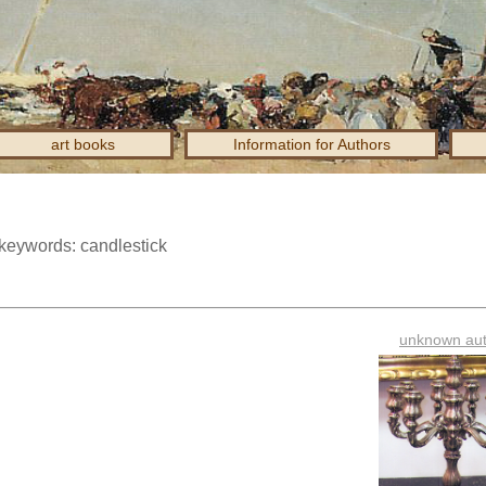
art books
Information for Authors
 keywords: candlestick
unknown au