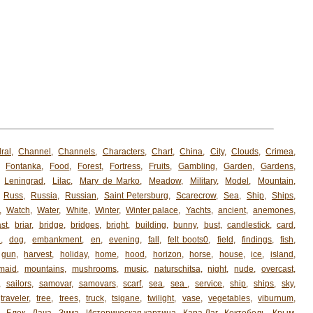
ral
,
Channel
,
Channels
,
Characters
,
Chart
,
China
,
City
,
Clouds
,
Crimea
,
,
Fontanka
,
Food
,
Forest
,
Fortress
,
Fruits
,
Gambling
,
Garden
,
Gardens
,
,
Leningrad
,
Lilac
,
Mary de Marko
,
Meadow
,
Military
,
Model
,
Mountain
,
,
Russ
,
Russia
,
Russian
,
Saint Petersburg
,
Scarecrow
,
Sea
,
Ship
,
Ships
,
,
Watch
,
Water
,
White
,
Winter
,
Winter palace
,
Yachts
,
ancient
,
anemones
,
st
,
briar
,
bridge
,
bridges
,
bright
,
building
,
bunny
,
bust
,
candlestick
,
card
,
h
,
dog
,
embankment
,
en
,
evening
,
fall
,
felt boots0
,
field
,
findings
,
fish
,
gun
,
harvest
,
holiday
,
home
,
hood
,
horizon
,
horse
,
house
,
ice
,
island
,
maid
,
mountains
,
mushrooms
,
music
,
naturschitsa
,
night
,
nude
,
overcast
,
,
sailors
,
samovar
,
samovars
,
scarf
,
sea
,
sea ​​
,
service
,
ship
,
ships
,
sky
,
traveler
,
tree
,
trees
,
truck
,
tsigane
,
twilight
,
vase
,
vegetables
,
viburnum
,