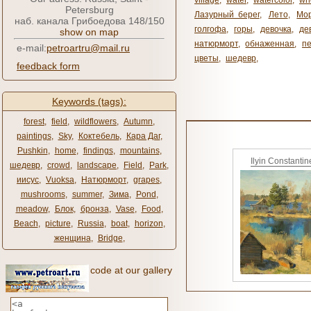
village
,
water
,
watercolor
,
wh
Petersburg
Лазурный берег
,
Лето
,
Мо
наб. канала Грибоедова 148/150
голгофа
,
горы
,
девочка
,
де
show on map
натюрморт
,
обнаженная
,
п
e-mail:
petroartru@mail.ru
цветы
,
шедевр
,
feedback form
Keywords (tags):
forest
,
field
,
wildflowers
,
Autumn
,
paintings
,
Sky
,
Коктебель
,
Кара Даг
,
Pushkin
,
home
,
findings
,
mountains
,
Ilyin Constantin
шедевр
,
crowd
,
landscape
,
Field
,
Park
,
иисус
,
Vuoksa
,
Натюрморт
,
grapes
,
mushrooms
,
summer
,
Зима
,
Pond
,
meadow
,
Блок
,
бронза
,
Vase
,
Food
,
Beach
,
picture
,
Russia
,
boat
,
horizon
,
женщина
,
Bridge
,
code at our gallery