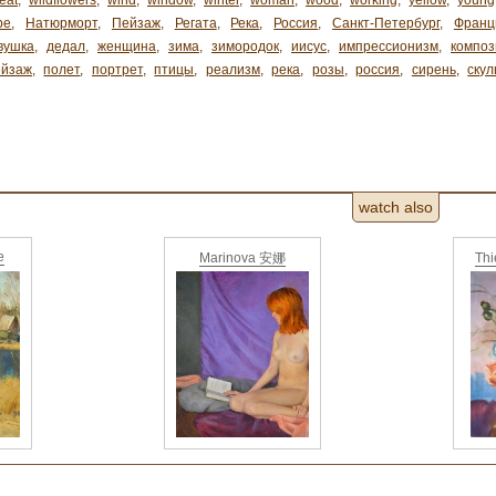
eat
,
wildflowers
,
wind
,
window
,
winter
,
woman
,
wood
,
working
,
yellow
,
young
ре
,
Натюрморт
,
Пейзаж
,
Регата
,
Река
,
Россия
,
Санкт-Петербург
,
Франц
вушка
,
дедал
,
женщина
,
зима
,
зимородок
,
иисус
,
импрессионизм
,
композ
ейзаж
,
полет
,
портрет
,
птицы
,
реализм
,
река
,
розы
,
россия
,
сирень
,
скул
watch also
e
Marinova 安娜
Th