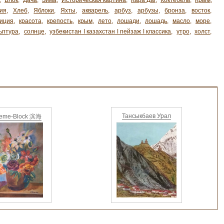
,
Блок
,
Дача
,
Зима
,
Историческая картина
,
Кара Даг
,
Коктебель
,
Крым
,
ия
,
Хлеб
,
Яблоки
,
Яхты
,
акварель
,
арбуз
,
арбузы
,
бронза
,
восток
,
иция
,
красота
,
крепость
,
крым
,
лето
,
лошади
,
лошадь
,
масло
,
море
,
ьптура
,
солнце
,
узбекистан ǀ казахстан ǀ пейзаж ǀ классика
,
утро
,
холст
,
Тансыкбаев Урал
ieme-Block 滨海