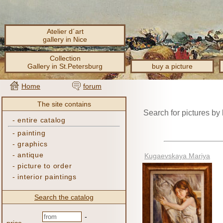
Atelier d´art
gallery in Nice
Collection
Gallery in St.Petersburg
buy a picture
Home
forum
The site contains
Search for pictures b
-
entire catalog
-
painting
-
graphics
-
antique
Kugaevskaya Mariya
-
picture to order
-
interior paintings
Search the catalog
-