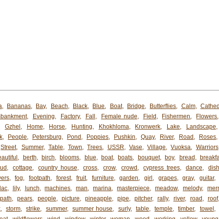
a
,
Bananas
,
Bay
,
Beach
,
Black
,
Blue
,
Boat
,
Bridge
,
Butterflies
,
Calm
,
Cathed
bankment
,
Evening
,
Factory
,
Fall
,
Female nude
,
Field
,
Fishermen
,
Flowers
,
Gzhel
,
Home
,
Horse
,
Hunting
,
Khokhloma
,
Kronwerk
,
Lake
,
Landscape
k
,
People
,
Petersburg
,
Pond
,
Poppies
,
Pushkin
,
Quay
,
River
,
Road
,
Roses
Street
,
Summer
,
Table
,
Town
,
Trees
,
USSR
,
Vase
,
Village
,
Vuoksa
,
Warriors
autiful
,
berth
,
birch
,
blooms
,
blue
,
boat
,
boats
,
bouquet
,
boy
,
bread
,
breakfa
oud
,
cottage
,
country house
,
cross
,
crow
,
crowd
,
cypress trees
,
dance
,
dis
wers
,
fog
,
footpath
,
forest
,
fruit
,
furniture
,
garden
,
girl
,
grapes
,
gray
,
guitar
,
ilac
,
lily
,
lunch
,
machines
,
man
,
marina
,
masterpiece
,
meadow
,
melody
,
mer
path
,
pears
,
people
,
picture
,
pineapple
,
pipe
,
pitcher
,
rally
,
river
,
road
,
roof
k
,
storm
,
strike
,
summer
,
summer house
,
surly
,
table
,
temple
,
timber
,
towel
,