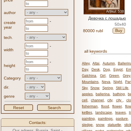
price
Artikul: 538
author
Девочка с лошадью
-
create
50x40
year
Buy
80000 rubl
tech.
-
width
all keywords
-
Alley
,
Altai
,
Autumn
,
Ballerin
height
Day
,
Desk
,
Dog
,
Egypt
,
Em
Gatchina
,
Girl
,
Green
,
Grey
Category
Mountains
,
Neva
,
Night
,
Par
dir.
Sky
,
Snow
,
Spring
,
Still Life
,
apples
,
ballerina
,
bathing
,
be
genre
cell
,
channel
,
city
,
city ​​
,
cl
fisherman
,
flood
,
flower
,
flo
Reset
Search
kettles
,
landscape
,
leaves
,
l
painting
,
paintings
,
pasture
,
Contacts:
sledge
,
snow
,
statuette
,
stic
Our adress: Russia, Saint -