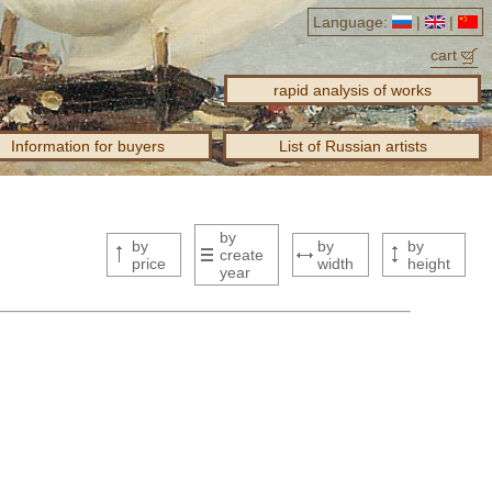
Language:
|
|
cart
rapid analysis of works
Information for buyers
List of Russian artists
by
by
by
by
create
price
width
height
year