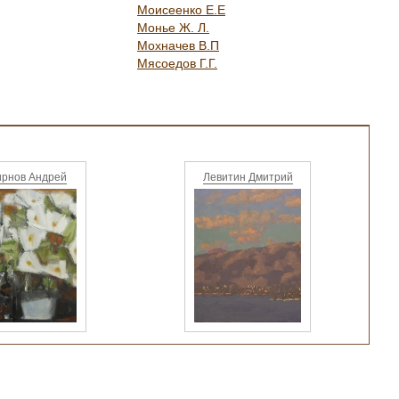
Моисеенко Е.Е
Монье Ж. Л.
Мохначев В.П
Мясоедов Г.Г.
рнов Андрей
Левитин Дмитрий