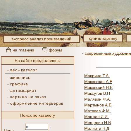
купить картину
экспресс анализ произведений
на главную
форум
-
современные художник
На сайте представлены
-
весь каталог
Маврина Т.А.
-
живопись
Маковская А.Е
-
графика
Маковский Н.Е
-
антиквариат
Максутов В.Н
-
картина на заказ
Малявин Ф.А.
-
оформление интерьеров
Мартынов А.Е.
Матвеев Ф.М.
Поиск по каталогу
Машков И.И.
Мещерин Н.В
-
Милиоти Н.Д
Цена