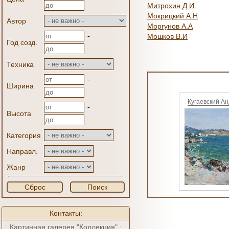
Митрохин Д.И.
Мокрицкий А.Н
Автор
Моргунов А.А
-
Мошков В.И
Год созд.
Техника
-
Ширина
Кугаевский А
-
Высота
Категория
Направл.
Жанр
Сброс
Поиск
Контакты:
Картинная галерея "Коллекция" :