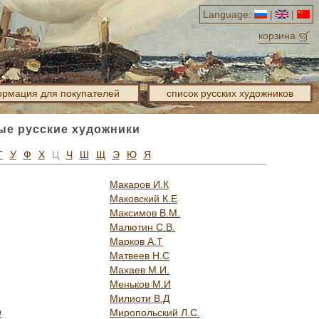
Language:
|
|
корзина
рмация для покупателей
список русских художников
ые русские художники
Т
У
Ф
Х
Ц
Ч
Ш
Щ
Э
Ю
Я
Макаров И.К
Маковский К.Е
Максимов В.М.
Малютин С.В.
Марков А.Т
Матвеев Н.С
Махаев М.И.
Меньков М.И
Милиоти В.Д
О
Миропольский Л.С.