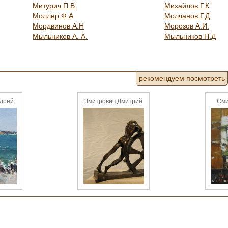
Митурич П.В.
Михайлов Г.К
Моллер Ф.А
Молчанов Г.Д
Мордвинов А.Н
Морозов А.И.
Мыльников А. А.
Мыльников Н.Д
рекомендуем посмотреть
ндрей
Змитрович Дмитрий
Сми