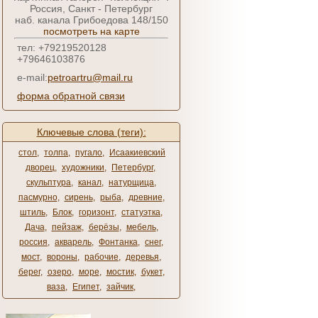
Россия, Санкт - Петербург
наб. канала Грибоедова 148/150
посмотреть на карте
тел: +79219520128
+79646103876
e-mail:
petroartru@mail.ru
форма обратной связи
Ключевые слова (теги):
стол
,
толпа
,
пугало
,
Исаакиевский
дворец
,
художники
,
Петербург
,
скульптура
,
канал
,
натурщица
,
пасмурно
,
сирень
,
рыба
,
древние
,
штиль
,
Блок
,
горизонт
,
статуэтка
,
Дача
,
пейзаж
,
берёзы
,
мебель
,
россия
,
акварель
,
Фонтанка
,
снег
,
мост
,
вороны
,
рабочие
,
деревья
,
берег
,
озеро
,
море
,
мостик
,
букет
,
ваза
,
Египет
,
зайчик
,