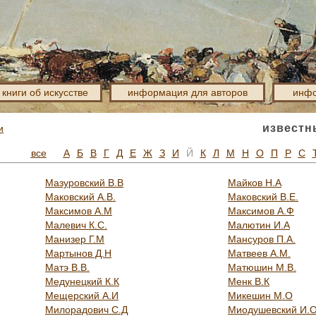
книги об искусстве
информация для авторов
инфо
известн
и
все
А
Б
В
Г
Д
Е
Ж
З
И
Й
К
Л
М
Н
О
П
Р
С
Мазуровский В.В
Майков Н.А
Маковский А.В.
Маковский В.Е.
Максимов А.М
Максимов А.Ф
Малевич К.С.
Малютин И.А
Манизер Г.М
Мансуров П.А.
Мартынов Д.Н
Матвеев А.М.
Матэ В.В.
Матюшин М.В.
Медунецкий К.К
Менк В.К
Мещерский А.И
Микешин М.О
Милорадович С.Д
Миодушевский И.