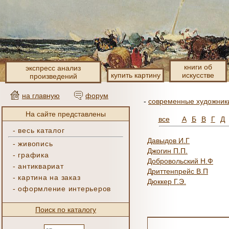
книги об
экспресс анализ
купить картину
искусстве
произведений
на главную
форум
-
современные художник
На сайте представлены
все
А
Б
В
Г
Д
-
весь каталог
Давыдов И.Г
-
живопись
Джогин П.П.
-
графика
Добровольский Н.Ф
-
антиквариат
Дриттенпрейс В.П
-
картина на заказ
Дюккер Г.Э.
-
оформление интерьеров
Поиск по каталогу