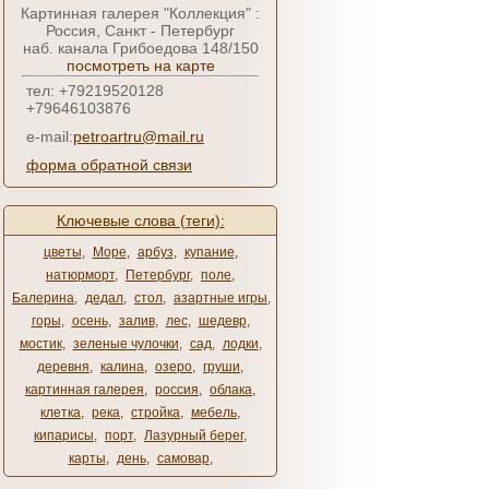
Картинная галерея "Коллекция" :
Россия, Санкт - Петербург
наб. канала Грибоедова 148/150
посмотреть на карте
тел: +79219520128
+79646103876
e-mail:
petroartru@mail.ru
форма обратной связи
Ключевые слова (теги):
цветы
,
Море
,
арбуз
,
купание
,
натюрморт
,
Петербург
,
поле
,
Балерина
,
дедал
,
стол
,
азартные игры
,
горы
,
осень
,
залив
,
лес
,
шедевр
,
мостик
,
зеленые чулочки
,
сад
,
лодки
,
деревня
,
калина
,
озеро
,
груши
,
картинная галерея
,
россия
,
облака
,
клетка
,
река
,
стройка
,
мебель
,
кипарисы
,
порт
,
Лазурный берег
,
карты
,
день
,
самовар
,