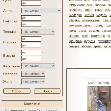
Цена
импрессионизм
,
калина
,
к
крепость
,
крест
,
крым
,
кры
Автор
мелодия
,
митинг
,
модель
,
-
облака
,
обнаженная
,
овощ
Год созд.
полевые цветы
,
полет
,
пол
река
,
розы
,
россия
,
русал
Техника
солнце
,
ссср
,
статуэтка
,
ст
-
фабрика
,
фрукты
,
фурниту
Ширина
шторм
,
яблоки
,
яркий
,
яхты
-
Высота
Категория
Направл.
Жанр
Тиме-Блок Мари
Сброс
Поиск
Контакты:
Картинная галерея "Коллекция" :