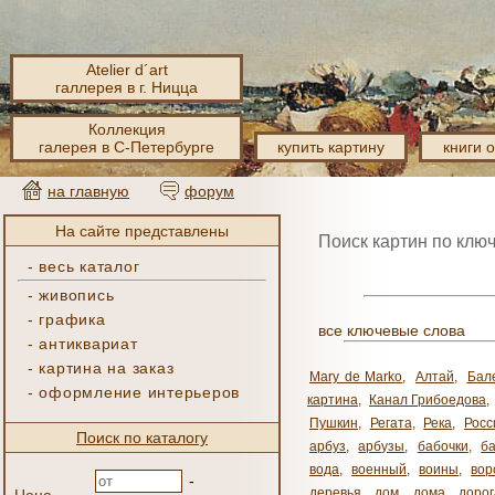
Atelier d´art
галлерея в г. Ницца
Коллекция
галерея в С-Петербурге
купить картину
книги 
на главную
форум
На сайте представлены
Поиск картин по клю
-
весь каталог
-
живопись
-
графика
все ключевые слова
-
антиквариат
-
картина на заказ
Mary de Marko
,
Алтай
,
Бал
-
оформление интерьеров
картина
,
Канал Грибоедова
,
Пушкин
,
Регата
,
Река
,
Росс
Поиск по каталогу
арбуз
,
арбузы
,
бабочки
,
б
вода
,
военный
,
воины
,
вор
-
деревья
,
дом
,
дома
,
дорог