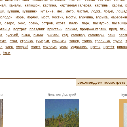
анал
,
каналы
,
капюшон
,
картина
,
картинная галерея
,
картины
,
карты
,
ши
,
кувшин
,
кувшинки
,
купание
,
лес
,
лето
,
листья
,
лодка
,
лодки
,
лоша
молодой
,
море
,
моряки
,
мост
,
мостик
,
мосты
,
мужчина
,
музыка
,
набережн
и
,
озеро
,
окно
,
осень
,
остров
,
охота
,
палки
,
парк
,
пасмурно
,
пастбищ
отенце
,
портрет
,
праздник
,
пристань
,
причал
,
продажа картин
,
пруд
,
пти
ка
,
русский
,
рыба
,
рыбак
,
рыбаки
,
сад
,
самовар
,
самовары
,
сани
,
серв
ачка
,
стол
,
стройка
,
сумерки
,
сфинксы
,
танец
,
толпа
,
тропинка
,
труба
,
ра
,
хлеб
,
хмурый
,
холст
,
хохлома
,
храм
,
художники
,
цветы
,
цветёт
,
циган
,
ёлки
,
рекомендуем посмотреть
на
Левитин Дмитрий
Куг