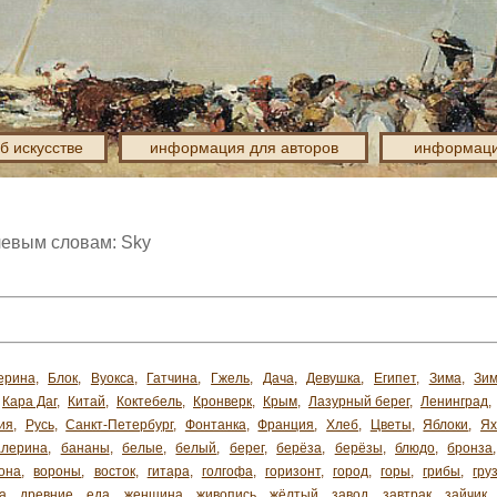
об искусстве
информация для авторов
информаци
чевым словам: Sky
ерина
,
Блок
,
Вуокса
,
Гатчина
,
Гжель
,
Дача
,
Девушка
,
Египет
,
Зима
,
Зим
Кара Даг
,
Китай
,
Коктебель
,
Кронверк
,
Крым
,
Лазурный берег
,
Ленинград
,
ия
,
Русь
,
Санкт-Петербург
,
Фонтанка
,
Франция
,
Хлеб
,
Цветы
,
Яблоки
,
Я
алерина
,
бананы
,
белые
,
белый
,
берег
,
берёза
,
берёзы
,
блюдо
,
бронза
она
,
вороны
,
восток
,
гитара
,
голгофа
,
горизонт
,
город
,
горы
,
грибы
,
гру
а
,
древние
,
еда
,
женщина
,
живопись
,
жёлтый
,
завод
,
завтрак
,
зайчик
,