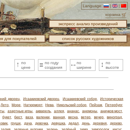
Language:
|
|
корзина
экспресс анализ произведений
я для покупателей
список русских художников
по
по году
по
по
цене
создания
ширине
высоте
ний дворец
,
Исаакиевский дворец
,
Исаакиевский собор
,
Историческая
Лето
,
Море
,
Натюрморт
,
Нева
,
Никольский собор
,
Пейзаж
,
Петербург
,
хты
,
азартные игры
,
акварель
,
аллея
,
ананас
,
анемоны
,
аничков мост
,
,
букет
,
бюст
,
ваза
,
валенки
,
ванная
,
весна
,
ветер
,
вечер
,
виноград
,
зовик
,
груши
,
дача
,
девочка
,
девушка
,
дедал
,
день
,
деревня
,
дерево
,
залив
,
зеленые чулочки
,
зелень
,
зелёный
,
зима
,
зимородок
,
иисус
,