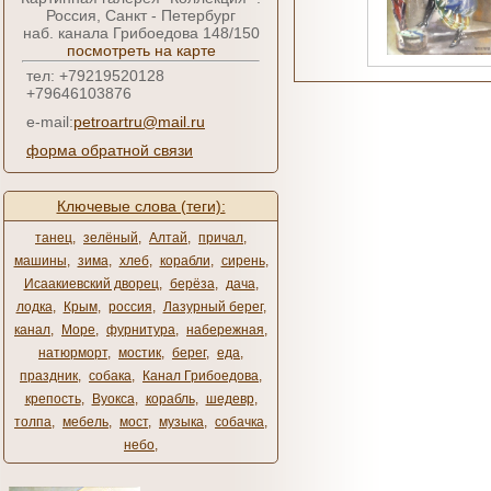
Россия, Санкт - Петербург
наб. канала Грибоедова 148/150
посмотреть на карте
тел: +79219520128
+79646103876
e-mail:
petroartru@mail.ru
форма обратной связи
Ключевые слова (теги):
танец
,
зелёный
,
Алтай
,
причал
,
машины
,
зима
,
хлеб
,
корабли
,
сирень
,
Исаакиевский дворец
,
берёза
,
дача
,
лодка
,
Крым
,
россия
,
Лазурный берег
,
канал
,
Море
,
фурнитура
,
набережная
,
натюрморт
,
мостик
,
берег
,
еда
,
праздник
,
собака
,
Канал Грибоедова
,
крепость
,
Вуокса
,
корабль
,
шедевр
,
толпа
,
мебель
,
мост
,
музыка
,
собачка
,
небо
,