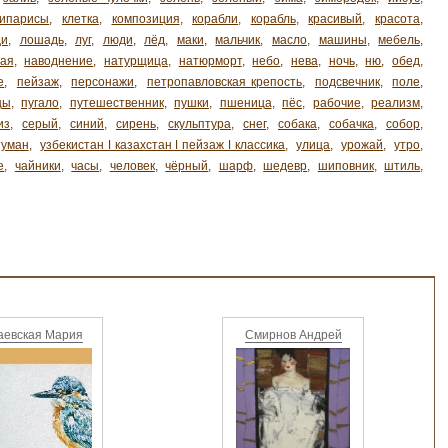
кипарисы
,
клетка
,
композиция
,
корабли
,
корабль
,
красивый
,
красота
,
ди
,
лошадь
,
луг
,
люди
,
лёд
,
маки
,
мальчик
,
масло
,
машины
,
мебель
,
ая
,
наводнение
,
натурщица
,
натюрморт
,
небо
,
нева
,
ночь
,
ню
,
обед
,
е
,
пейзаж
,
персонажи
,
петропавловская крепость
,
подсвечник
,
поле
,
цы
,
пугало
,
путешественник
,
пушки
,
пшеница
,
пёс
,
рабочие
,
реализм
,
из
,
серый
,
синий
,
сирень
,
скульптура
,
снег
,
собака
,
собачка
,
собор
,
туман
,
узбекистан ǀ казахстан ǀ пейзаж ǀ классика
,
улица
,
урожай
,
утро
,
е
,
чайники
,
часы
,
человек
,
чёрный
,
шарф
,
шедевр
,
шиповник
,
штиль
,
аевская Мария
Смирнов Андрей