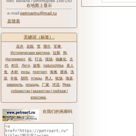
наб. канала Грибоедова 148/150
在地图上显示
e-mail:
petroartru@mail.ru
反馈表
关键词（标签）:
花卉
,
花瓶
,
雪
,
围巾
,
军事
,
Историческая картина
,
拉斯
,
狗
,
Натюрморт
,
机
,
打击
,
现场
,
抽象化
,
古
代
,
村庄
,
Лето
,
旅客
,
naturschitsa
,
美人
鱼
,
木材
,
розы
,
портрет
,
海滩
,
裸体
,
洗
澡
,
丰收
,
胡同
,
птицы
,
男人
,
牧场
,
海葵
,
акварель
,
лошадь
,
厂家
,
河流
,
Река
,
узбекистан ǀ казахстан ǀ пейзаж ǀ
классика
,
在我们的画廊码