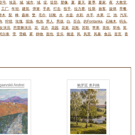
型号
,
埃及
,
城
,
城市
,
域
,
堤
,
堤防
,
塑像
,
夏
,
夏天
,
夏季
,
夏家
,
夜
,
大教堂
,
工厂
,
年轻
,
建筑
,
弹簧
,
手表
,
打击
,
投手
,
拉力赛
,
拉斯
,
旅客
,
旋律
,
早餐
,
桦木
,
梨
,
棒
,
森林
,
檠
,
毛巾
,
毡靴
,
水
,
水壶
,
水彩
,
水手
,
水果
,
江
,
池
,
汽车
,
狗
,
狩猎
,
玫瑰
,
现场
,
电池
,
男人
,
男孩
,
白
,
百合
,
的Fontanka
,
石楠木
,
码头
,
女演员
,
芭蕾舞演员
,
花
,
花卉
,
花园
,
花束
,
花瓶
,
苏联
,
苹果
,
茶炊
,
草地
,
荚
,
阿尔泰
,
雪
,
雪橇
,
雾
,
静物
,
面包
,
音乐
,
频道
,
风
,
风景
,
风暴
,
食品
,
首页
,
香
aevskii Andrei
鲍罗廷 奥列格