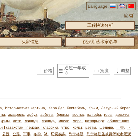
Language:
|
|
篮
工程快速分析
买家信息
俄罗斯艺术家名单
通过一年成
价格
宽度
调整
立
а
,
Историческая картина
,
Кара Даг
,
Коктебель
,
Крым
,
Лазурный берег
,
хты
,
акварель
,
арбуз
,
арбузы
,
бронза
,
восток
,
голгофа
,
горы
,
девочка
,
крым
,
лето
,
лошади
,
лошадь
,
масло
,
море
,
натюрморт
,
обнаженная
,
н ǀ казахстан ǀ пейзаж ǀ классика
,
утро
,
холст
,
цветы
,
шедевр
,
丁香
,
下
,
公园
,
公路
,
军事
,
冬季
,
冰
,
切切实实
,
列宁格勒
,
列宁格勒圣彼得堡城市景观