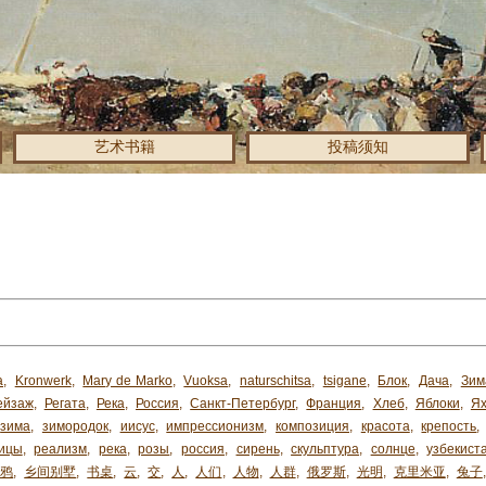
艺术书籍
投稿须知
a
,
Kronwerk
,
Mary de Marko
,
Vuoksa
,
naturschitsa
,
tsigane
,
Блок
,
Дача
,
Зим
ейзаж
,
Регата
,
Река
,
Россия
,
Санкт-Петербург
,
Франция
,
Хлеб
,
Яблоки
,
Я
зима
,
зимородок
,
иисус
,
импрессионизм
,
композиция
,
красота
,
крепость
,
ицы
,
реализм
,
река
,
розы
,
россия
,
сирень
,
скульптура
,
солнце
,
узбекиста
乌鸦
,
乡间别墅
,
书桌
,
云
,
交
,
人
,
人们
,
人物
,
人群
,
俄罗斯
,
光明
,
克里米亚
,
兔子