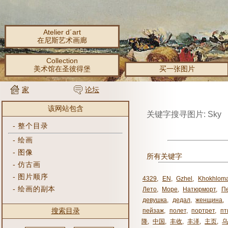
Atelier d´art
在尼斯艺术画廊
Collection
美术馆在圣彼得堡
买一张图片
家
论坛
该网站包含
关键字搜寻图片: Sky
-
整个目录
-
绘画
-
图像
所有关键字
-
仿古画
-
图片顺序
4329
,
EN
,
Gzhel
,
Khokhlom
-
绘画的副本
Лето
,
Море
,
Натюрморт
,
П
девушка
,
дедал
,
женщина
,
搜索目录
пейзаж
,
полет
,
портрет
,
пт
降
,
中国
,
丰收
,
丰泽
,
主页
,