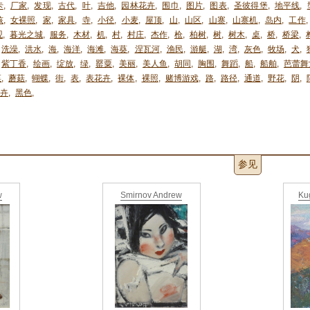
卡
,
厂家
,
发现
,
古代
,
叶
,
吉他
,
园林花卉
,
围巾
,
图片
,
图表
,
圣彼得堡
,
地平线
,
孩
,
女裸照
,
家
,
家具
,
寺
,
小径
,
小麦
,
屋顶
,
山
,
山区
,
山寨
,
山寨机
,
岛内
,
工作
,
观
,
暮光之城
,
服务
,
木材
,
机
,
村
,
村庄
,
杰作
,
枪
,
柏树
,
树
,
树木
,
桌
,
桥
,
桥梁
,
洗澡
,
洪水
,
海
,
海洋
,
海滩
,
海葵
,
涅瓦河
,
渔民
,
游艇
,
湖
,
湾
,
灰色
,
牧场
,
犬
,
紫丁香
,
绘画
,
绽放
,
绿
,
罂粟
,
美丽
,
美人鱼
,
胡同
,
胸围
,
舞蹈
,
船
,
船舶
,
芭蕾舞
菜
,
蘑菇
,
蝴蝶
,
街
,
表
,
表花卉
,
裸体
,
裸照
,
赌博游戏
,
路
,
路径
,
通道
,
野花
,
阴
,
卉
,
黑色
,
参见
w
Smirnov Andrew
Kug