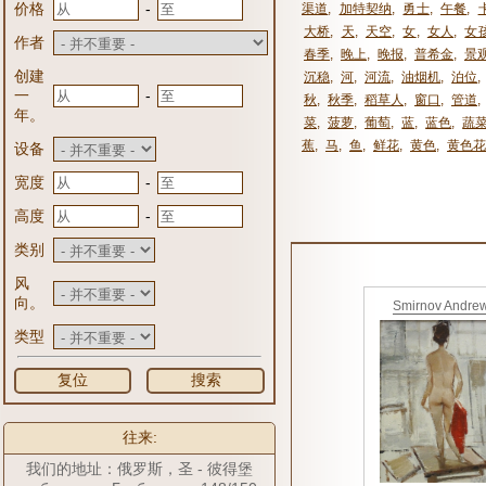
-
价格
渠道
,
加特契纳
,
勇士
,
午餐
,
大桥
,
天
,
天空
,
女
,
女人
,
女
作者
春季
,
晚上
,
晚报
,
普希金
,
景
创建
沉稳
,
河
,
河流
,
油烟机
,
泊位
,
-
一
秋
,
秋季
,
稻草人
,
窗口
,
管道
,
年。
菜
,
菠萝
,
葡萄
,
蓝
,
蓝色
,
蔬
蕉
,
马
,
鱼
,
鲜花
,
黄色
,
黄色花
设备
-
宽度
-
高度
类别
风
向。
Smirnov Andre
类型
复位
搜索
往来:
我们的地址：俄罗斯，圣 - 彼得堡