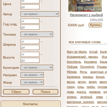
-
Цена
Артикул: 144
Автор
Натюрморт с рыбкой
100x100
-
Год созд.
Купить
50000 руб.
Техника
-
все ключевые слова
Ширина
Mary de Marko
,
Алтай
,
Бале
-
Исаакиевский дворец
,
Иса
Высота
Коктебель
,
Кронверк
,
Кры
Пейзаж
,
Петербург
,
Пушки
Категория
Яблоки
,
Яхты
,
азартные и
Направл.
балерина
,
бананы
,
белые
,
весна
,
ветер
,
вечер
,
вино
Жанр
город
,
горы
,
грибы
,
грузов
Сброс
Поиск
дома
,
дорога
,
древние
,
ед
зелень
,
зелёный
,
зима
,
картинная галерея
,
карти
Контакты: