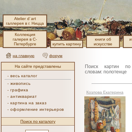
Atelier d´art
галлерея в г. Ницца
Коллекция
галерея в С-
книги об
и
Петербурге
купить картину
искусстве
на главную
форум
На сайте представлены
Поиск картин по
словам: полотенце
-
весь каталог
-
живопись
-
графика
Козлова Екатерина
-
антиквариат
-
картина на заказ
-
оформление интерьеров
Поиск по каталогу