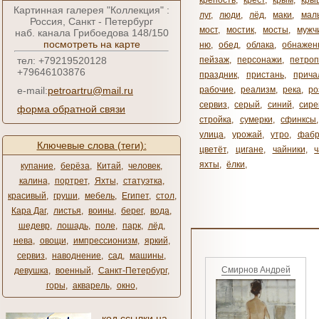
крепость
,
крест
,
крым
,
кры
Картинная галерея "Коллекция" :
луг
,
люди
,
лёд
,
маки
,
мал
Россия, Санкт - Петербург
мост
,
мостик
,
мосты
,
мужч
наб. канала Грибоедова 148/150
посмотреть на карте
ню
,
обед
,
облака
,
обнажен
тел: +79219520128
пейзаж
,
персонажи
,
петроп
+79646103876
праздник
,
пристань
,
прича
e-mail:
petroartru@mail.ru
рабочие
,
реализм
,
река
,
ро
сервиз
,
серый
,
синий
,
сире
форма обратной связи
стройка
,
сумерки
,
сфинксы
улица
,
урожай
,
утро
,
фабр
Ключевые слова (теги):
цветёт
,
цигане
,
чайники
,
яхты
,
ёлки
,
купание
,
берёза
,
Китай
,
человек
,
калина
,
портрет
,
Яхты
,
статуэтка
,
красивый
,
груши
,
мебель
,
Египет
,
стол
,
Кара Даг
,
листья
,
воины
,
берег
,
вода
,
шедевр
,
лошадь
,
поле
,
парк
,
лёд
,
нева
,
овощи
,
импрессионизм
,
яркий
,
сервиз
,
наводнение
,
сад
,
машины
,
Смирнов Андрей
девушка
,
военный
,
Санкт-Петербург
,
горы
,
акварель
,
окно
,
код ссылки на