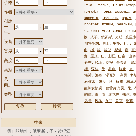
-
价格
Река
,
Россия
,
Санкт-Петер
作者
голгофа
,
горы
,
девочка
,
д
красота
,
крепость
,
крым
,
创建
портрет
,
птицы
,
реализм
,
-
一
классика
,
утро
,
холст
,
цвет
年。
物
,
人群
,
俄罗斯
,
光明
,
克里
设备
加特契纳
,
勇士
,
午餐
,
卡
,
厂
市
,
域
,
堤
,
堤防
,
塑像
,
夏
,
夏
-
宽度
麦
,
屋顶
,
山
,
山区
,
山寨
,
山寨
-
高度
春季
,
晚上
,
晚报
,
普希金
,
景
棒
,
森林
,
檠
,
毛巾
,
毡靴
,
水
,
类别
海滩
,
海葵
,
涅瓦河
,
渔民
,
游
风
石楠木
,
码头
,
秋
,
秋季
,
稻草
向。
蕾舞女演员
,
芭蕾舞演员
,
花
,
类型
蝴蝶
,
街
,
表
,
表花卉
,
裸体
,
风景
,
风暴
,
食品
,
首页
,
香蕉
,
复位
搜索
往来:
我们的地址：俄罗斯，圣 - 彼得堡