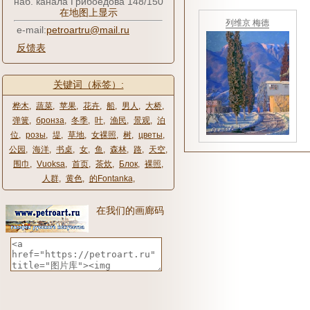
наб. канала Грибоедова 148/150
在地图上显示
列维京 梅德
e-mail:
petroartru@mail.ru
反馈表
关键词（标签）:
桦木
,
蔬菜
,
苹果
,
花卉
,
船
,
男人
,
大桥
,
弹簧
,
бронза
,
冬季
,
叶
,
渔民
,
景观
,
泊
位
,
розы
,
堤
,
草地
,
女裸照
,
树
,
цветы
,
公园
,
海洋
,
书桌
,
女
,
鱼
,
森林
,
路
,
天空
,
围巾
,
Vuoksa
,
首页
,
茶炊
,
Блок
,
裸照
,
人群
,
黄色
,
的Fontanka
,
在我们的画廊码