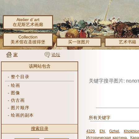
Atelier d´art
在尼斯艺术画廊
Collection
美术馆在圣彼得堡
买一张图片
艺术书籍
家
论坛
该网站包含
-
整个目录
关键字搜寻图片: полот
-
绘画
-
图像
-
仿古画
-
图片顺序
-
绘画的副本
所有关键字
搜索目录
4329
,
EN
,
Gzhel
,
Khokhlo
Историческая картина
,
Кара