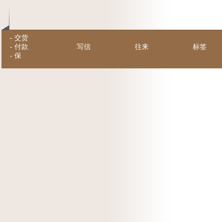
-
交货
-
付款
写信
往来
标签
-
保