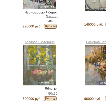
Артикул: 567
Арти
Черноморский берег.
Мисхор
40x50
145000 руб.
Купить
220000 руб.
Козлова Екатерина
Баженов Вл
Артикул: 157
Арти
Яблочки
50x70
Купить
300000 руб.
90000 руб.