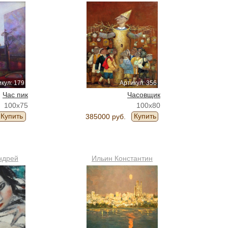
кул: 179
Артикул: 356
Час пик
Часовщик
100x75
100x80
Купить
Купить
385000 руб.
ндрей
Ильин Константин