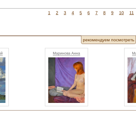
1
2
3
4
5
6
7
8
9
10
11
рекомендуем посмотреть
ий
Маринова Анна
М