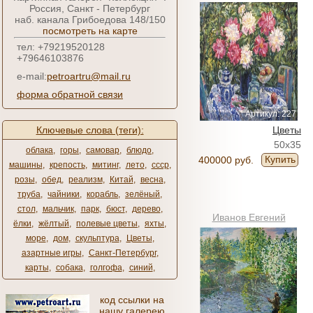
Россия, Санкт - Петербург
наб. канала Грибоедова 148/150
посмотреть на карте
тел: +79219520128
+79646103876
e-mail:
petroartru@mail.ru
форма обратной связи
Артикул: 227
Ключевые слова (теги):
Цветы
50x35
облака
,
горы
,
самовар
,
блюдо
,
Купить
400000 руб.
машины
,
крепость
,
митинг
,
лето
,
ссср
,
розы
,
обед
,
реализм
,
Китай
,
весна
,
труба
,
чайники
,
корабль
,
зелёный
,
стол
,
мальчик
,
парк
,
бюст
,
дерево
,
Иванов Евгений
ёлки
,
жёлтый
,
полевые цветы
,
яхты
,
море
,
дом
,
скульптура
,
Цветы
,
азартные игры
,
Санкт-Петербург
,
карты
,
собака
,
голгофа
,
синий
,
код ссылки на
нашу галерею