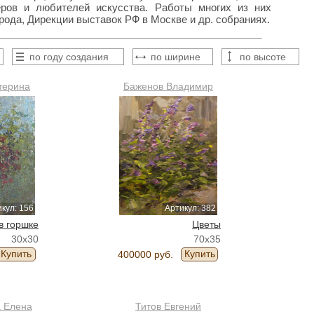
еров и любителей искусства. Работы многих из них
рода, Дирекции выставок РФ в Москве и др. собраниях.
по году создания
по ширине
по высоте
терина
Баженов Владимир
кул: 156
Артикул: 382
в горшке
Цветы
30x30
70x35
Купить
Купить
400000 руб.
 Елена
Титов Евгений