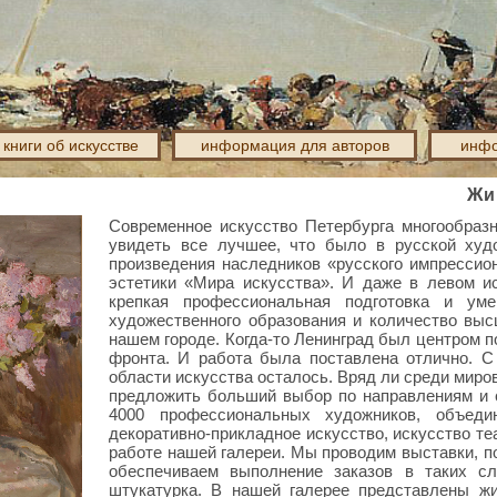
книги об искусстве
информация для авторов
инфо
Жи
Современное искусство Петербурга многообразн
увидеть все лучшее, что было в русской худ
произведения наследников «русского импрессио
эстетики «Мира искусства». И даже в левом ис
крепкая профессиональная подготовка и ум
художественного образования и количество вы
нашем городе. Когда-то Ленинград был центром по
фронта. И работа была поставлена отлично. С 
области искусства осталось. Вряд ли среди миро
предложить больший выбор по направлениям и 
4000 профессиональных художников, объедин
декоративно-прикладное искусство, искусство теа
работе нашей галереи. Мы проводим выставки, п
обеспечиваем выполнение заказов в таких сл
штукатурка. В нашей галерее представлены жи