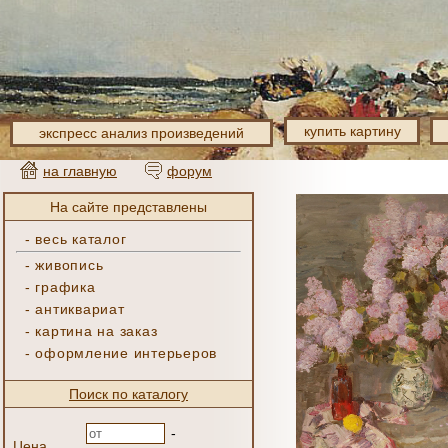
купить картину
экспресс анализ произведений
на главную
форум
На сайте представлены
-
весь каталог
-
живопись
-
графика
-
антиквариат
-
картина на заказ
-
оформление интерьеров
Поиск по каталогу
-
Цена