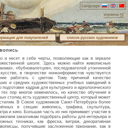
Language:
|
|
корзина
рмация для покупателей
список русских художников
вопись
о и несет в себе черты, позволяющие как в зеркале
ожественной школе. Здесь можно найти живописные
низма», «бубновалетцев», последователей утонченной
кусстве, в творчестве нонконформистов чувствуется
ение работать с цветом. Тому причиной качество
сших и средних художественных учебных заведений в
 подготовке кадров для культурного и идеологического
тех пор многое изменилось, но качество обучения в
вых столиц есть художественный центр, который может
стилям. В Союзе художников Санкт-Петербурга более
ённых в секции: живопись, графика, скульптура,
тра и кино. Большая часть из них принимает участие в
омогаем заказчикам подобрать работы для интерьера и
ожных техниках, как фреска, витраж, декоративная
вописцы, получившие заслуженное признание, как в