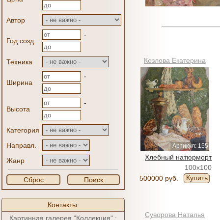
Автор
-
Год созд.
Козлова Екатерина
Техника
-
Ширина
-
Высота
Категория
Направл.
Артикул: 155
Хлебный натюрморт
Жанр
100x100
Купить
500000 руб.
Сброс
Поиск
Контакты:
Суворова Наталья
Картинная галерея "Коллекция" :