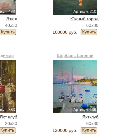
кул: 483
Артикул: 210
Этюд
Южный город
40x30
60x80
Купить
Купить
100000 руб.
адимир
Щербань Евгений
кул: 383
Артикул: 139
Яхт клуб
Яхтклуб
20x30
60x80
Купить
Купить
120000 руб.