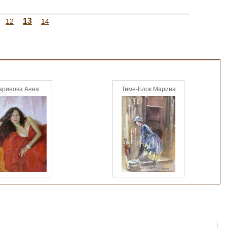
13
12
14
аринова Анна
Тиме-Блок Марина