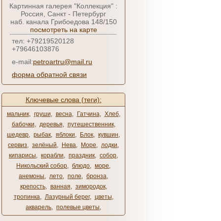
Картинная галерея "Коллекция" :
Россия, Санкт - Петербург
наб. канала Грибоедова 148/150
посмотреть на карте
тел: +79219520128
+79646103876
e-mail:
petroartru@mail.ru
форма обратной связи
Ключевые слова (теги):
мальчик
,
груши
,
весна
,
Гатчина
,
Хлеб
,
бабочки
,
деревья
,
путешественник
,
шедевр
,
рыбак
,
яблоки
,
Блок
,
кувшин
,
сервиз
,
зелёный
,
Нева
,
Море
,
лодки
,
кипарисы
,
корабли
,
праздник
,
собор
,
Никольский собор
,
блюдо
,
море
,
анемоны
,
лето
,
поле
,
бронза
,
крепость
,
ванная
,
зимородок
,
тропинка
,
Лазурный берег
,
цветы
,
акварель
,
полевые цветы
,