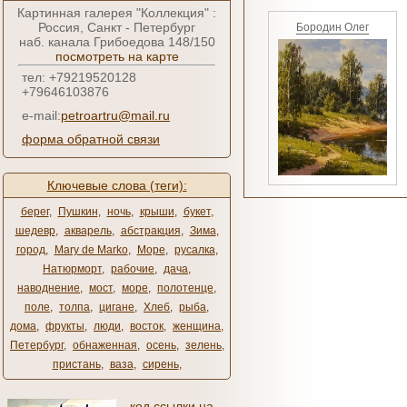
Картинная галерея "Коллекция" :
Россия, Санкт - Петербург
Бородин Олег
наб. канала Грибоедова 148/150
посмотреть на карте
тел: +79219520128
+79646103876
e-mail:
petroartru@mail.ru
форма обратной связи
Ключевые слова (теги):
берег
,
Пушкин
,
ночь
,
крыши
,
букет
,
шедевр
,
акварель
,
абстракция
,
Зима
,
город
,
Mary de Marko
,
Море
,
русалка
,
Натюрморт
,
рабочие
,
дача
,
наводнение
,
мост
,
море
,
полотенце
,
поле
,
толпа
,
цигане
,
Хлеб
,
рыба
,
дома
,
фрукты
,
люди
,
восток
,
женщина
,
Петербург
,
обнаженная
,
осень
,
зелень
,
пристань
,
ваза
,
сирень
,
код ссылки на