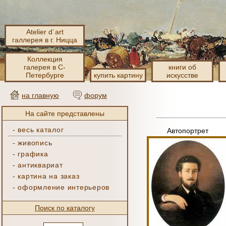
Atelier d´art
галлерея в г. Ницца
Коллекция
галерея в С-
книги об
Петербурге
купить картину
искусстве
на главную
форум
На сайте представлены
-
весь каталог
Автопортрет
-
живопись
-
графика
-
антиквариат
-
картина на заказ
-
оформление интерьеров
Поиск по каталогу