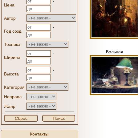
-
Цена
Автор
-
Год созд.
Техника
Больная
-
Ширина
-
Высота
Категория
Направл.
Жанр
Сброс
Поиск
Контакты: