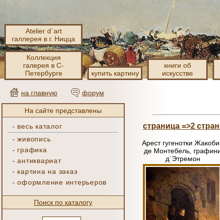
Atelier d´art
галлерея в г. Ницца
Коллекция
галерея в С-
книги об
Петербурге
купить картину
искусстве
на главную
форум
На сайте представлены
страница =>2
стран
-
весь каталог
-
живопись
Арест гугенотки Жакоби
-
графика
де Монтебель, графин
д`Этремон
-
антиквариат
-
картина на заказ
-
оформление интерьеров
Поиск по каталогу