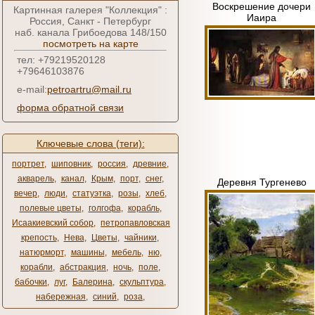
Воскрешение дочери
Картинная галерея "Коллекция" :
Иаира
Россия, Санкт - Петербург
наб. канала Грибоедова 148/150
посмотреть на карте
тел: +79219520128
+79646103876
e-mail:
petroartru@mail.ru
форма обратной связи
Ключевые слова (теги):
портрет
,
шиповник
,
россия
,
древние
,
акварель
,
канал
,
Крым
,
порт
,
снег
,
Деревня Тургенево
вечер
,
люди
,
статуэтка
,
розы
,
хлеб
,
полевые цветы
,
голгофа
,
корабль
,
Исаакиевский собор
,
петропавловская
крепость
,
Нева
,
Цветы
,
чайники
,
натюрморт
,
машины
,
мебель
,
ню
,
корабли
,
абстракция
,
ночь
,
поле
,
бабочки
,
луг
,
Балерина
,
скульптура
,
набережная
,
синий
,
роза
,