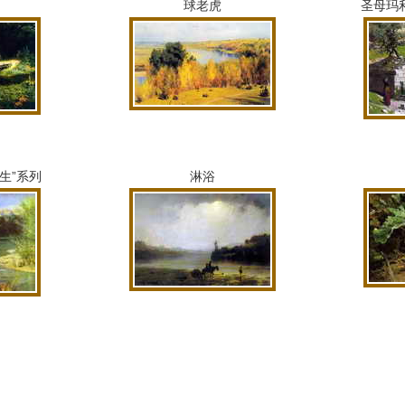
球老虎
圣母玛
生”系列
淋浴