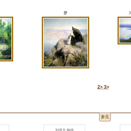
梦
2>
3>
参见
列维京 梅德