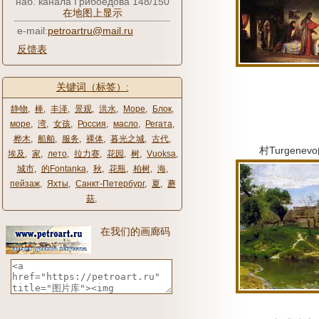
наб. канала Грибоедова 148/150
在地图上显示
e-mail:
petroartru@mail.ru
反馈表
关键词（标签）:
静物
,
棒
,
丰泽
,
景观
,
洪水
,
Море
,
Блок
,
море
,
湾
,
女孩
,
Россия
,
масло
,
Регата
,
桦木
,
船舶
,
服务
,
裸体
,
暮光之城
,
古代
,
村Turgenev
埃及
,
家
,
лето
,
拉力赛
,
花园
,
树
,
Vuoksa
,
城市
,
的Fontanka
,
秋
,
花瓶
,
柏树
,
海
,
пейзаж
,
Яхты
,
Санкт-Петербург
,
夏
,
蘑
菇
,
在我们的画廊码