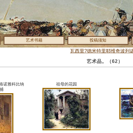
艺术书籍
投稿须知
瓦西里?德米特里耶维奇波列
艺术品。
（62）
的胡格诺雅科比纳
祖母的花园
逮捕