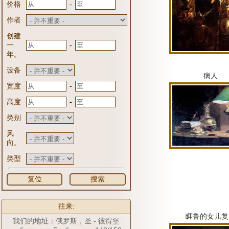
-
价格
作者
创建
-
一
年。
设备
病人
-
宽度
-
高度
类别
风
向。
类型
复位
搜索
往来:
睚鲁的女儿复
我们的地址：俄罗斯，圣 - 彼得堡