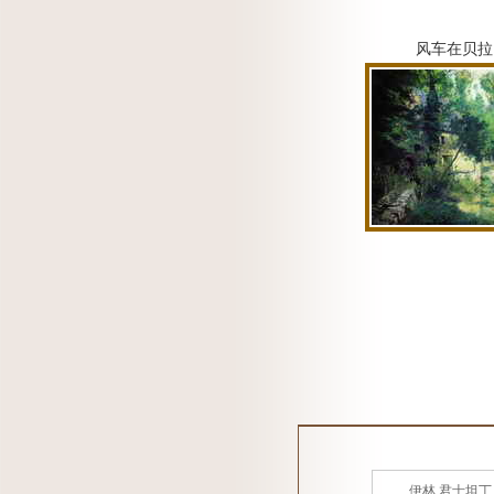
风车在贝拉
伊林 君士坦丁