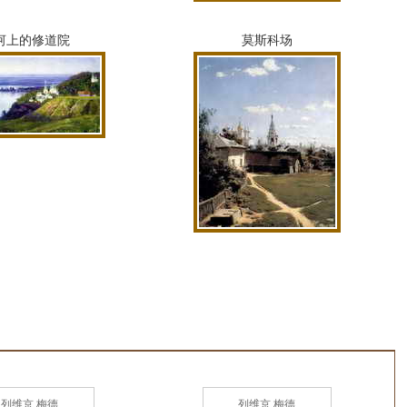
河上的修道院
莫斯科场
列维京 梅德
列维京 梅德