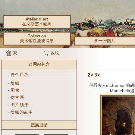
Atelier d´art
在尼斯艺术画廊
Collection
美术馆在圣彼得堡
买一张图片
家
论坛
该网站包含
-
整个目录
2>
3>
-
绘画
伯爵夫人d'Etremon
-
图像
Montebelo
-
仿古画
-
图片顺序
-
绘画的副本
搜索目录