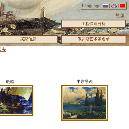
Language:
|
|
篮
工程快速分析
买家信息
俄罗斯艺术家名单
诺夫
驳船
中东景观