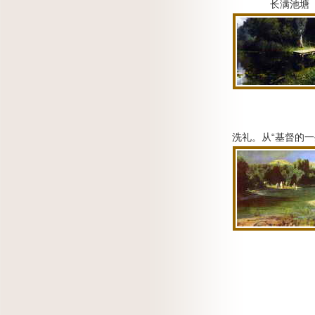
长满池塘
洗礼。
从“基督的一