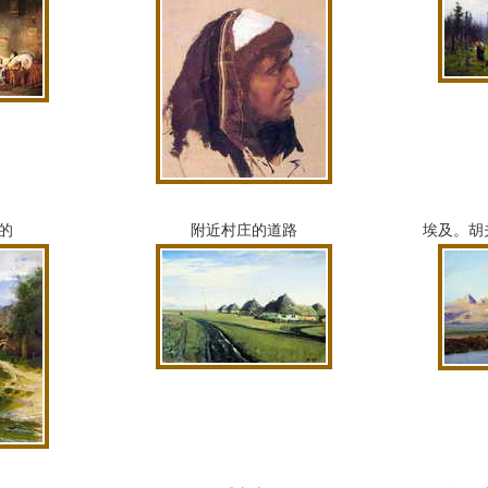
o的
附近村庄的道路
埃及。
胡