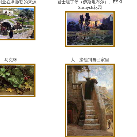
利亚在拿撒勒的来源
君士坦丁堡（伊斯坦布尔）。
ESKI
Saraysk花园
马克杯
大，接他到自己家里