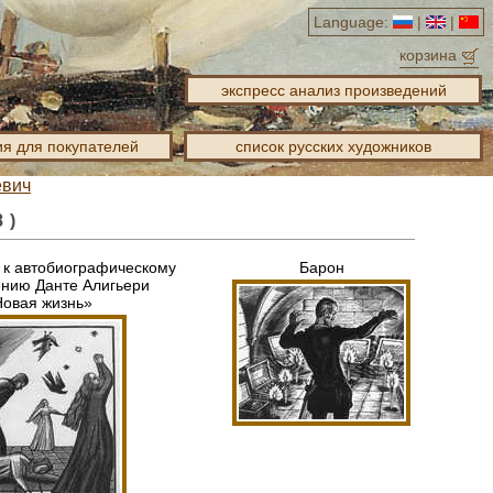
Language:
|
|
корзина
экспресс анализ произведений
я для покупателей
список русских художников
евич
 )
к автобиографическому
Барон
нию Данте Алигьери
овая жизнь»