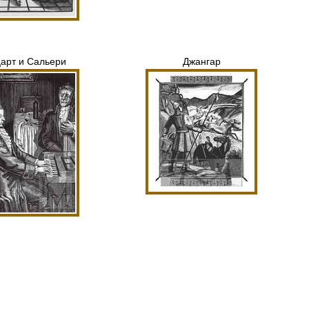
арт и Сальери
Джангар