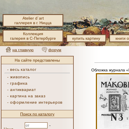
Atelier d´art
галлерея в г. Ницца
Коллекция
галерея в С-Петербурге
купить картину
книги 
на главную
форум
На сайте представлены
-
весь каталог
Обложка журнала 
-
живопись
-
графика
-
антиквариат
-
картина на заказ
-
оформление интерьеров
Поиск по каталогу
-