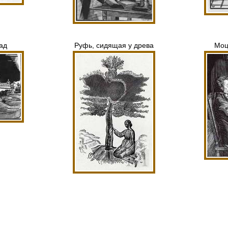
ад
Руфь, сидящая у древа
Моц