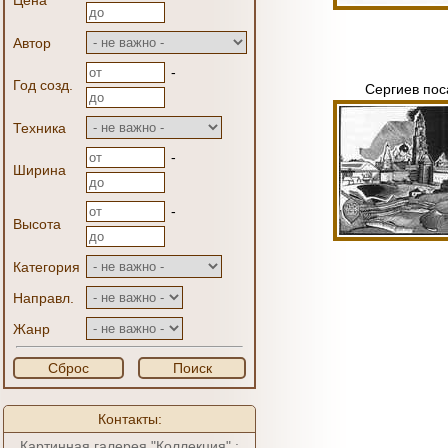
Цена
Автор
-
Год созд.
Сергиев пос
Техника
-
Ширина
-
Высота
Категория
Направл.
Жанр
Сброс
Поиск
Контакты:
Картинная галерея "Коллекция" :