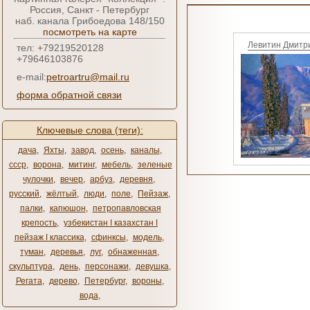
Россия, Санкт - Петербург
наб. канала Грибоедова 148/150
посмотреть на карте
Левитин Дмитр
тел: +79219520128
+79646103876
e-mail:
petroartru@mail.ru
форма обратной связи
Ключевые слова (теги):
дача
,
Яхты
,
завод
,
осень
,
каналы
,
ссср
,
ворона
,
митинг
,
мебель
,
зеленые
чулочки
,
вечер
,
арбуз
,
деревня
,
русский
,
жёлтый
,
люди
,
поле
,
Пейзаж
,
палки
,
капюшон
,
петропавловская
крепость
,
узбекистан ǀ казахстан ǀ
пейзаж ǀ классика
,
сфинксы
,
модель
,
туман
,
деревья
,
луг
,
обнаженная
,
скульптура
,
день
,
персонажи
,
девушка
,
Регата
,
дерево
,
Петербург
,
вороны
,
вода
,