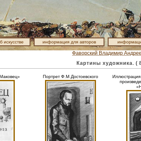
об искусстве
информация для авторов
информаци
Фаворский Владимир Андре
Картины художника. ( 8
«Маковец»
Портрет Ф.М.Достоевского
Иллюстрация 
произведе
«Н