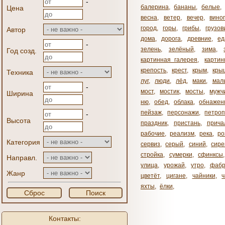
-
балерина
,
бананы
,
белые
,
Цена
весна
,
ветер
,
вечер
,
вино
город
,
горы
,
грибы
,
грузов
Автор
дома
,
дорога
,
древние
,
ед
-
зелень
,
зелёный
,
зима
,
Год созд.
картинная галерея
,
карти
крепость
,
крест
,
крым
,
кры
Техника
луг
,
люди
,
лёд
,
маки
,
мал
-
мост
,
мостик
,
мосты
,
мужч
Ширина
ню
,
обед
,
облака
,
обнажен
пейзаж
,
персонажи
,
петроп
-
Высота
праздник
,
пристань
,
прича
рабочие
,
реализм
,
река
,
ро
Категория
сервиз
,
серый
,
синий
,
сире
стройка
,
сумерки
,
сфинксы
Направл.
улица
,
урожай
,
утро
,
фабр
Жанр
цветёт
,
цигане
,
чайники
,
яхты
,
ёлки
,
Сброс
Поиск
Контакты: