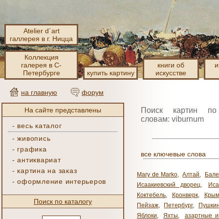
Atelier d´art
галлерея в г. Ницца
Коллекция
галерея в С-
книги об
и
Петербурге
купить картину
искусстве
на главную
форум
На сайте представлены
Поиск картин по
словам: viburnum
-
весь каталог
-
живопись
-
графика
все ключевые слова
-
антиквариат
-
картина на заказ
Mary de Marko
,
Алтай
,
Бале
-
оформление интерьеров
Исаакиевский дворец
,
Иса
Коктебель
,
Кронверк
,
Кры
Поиск по каталогу
Пейзаж
,
Петербург
,
Пушки
Яблоки
,
Яхты
,
азартные и