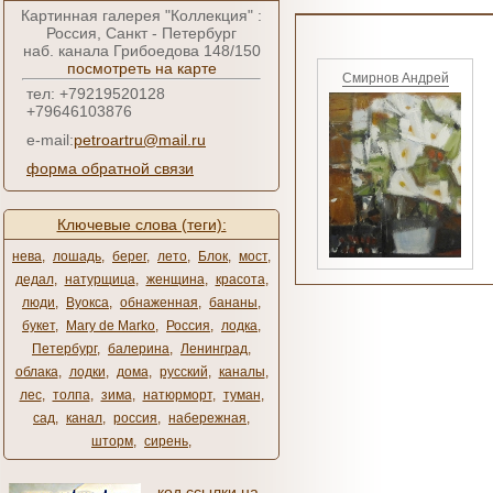
Картинная галерея "Коллекция" :
Россия, Санкт - Петербург
наб. канала Грибоедова 148/150
посмотреть на карте
Смирнов Андрей
тел: +79219520128
+79646103876
e-mail:
petroartru@mail.ru
форма обратной связи
Ключевые слова (теги):
нева
,
лошадь
,
берег
,
лето
,
Блок
,
мост
,
дедал
,
натурщица
,
женщина
,
красота
,
люди
,
Вуокса
,
обнаженная
,
бананы
,
букет
,
Mary de Marko
,
Россия
,
лодка
,
Петербург
,
балерина
,
Ленинград
,
облака
,
лодки
,
дома
,
русский
,
каналы
,
лес
,
толпа
,
зима
,
натюрморт
,
туман
,
сад
,
канал
,
россия
,
набережная
,
шторм
,
сирень
,
код ссылки на