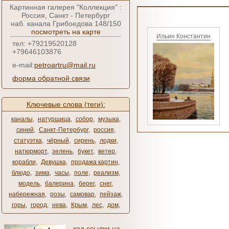
Картинная галерея "Коллекция" :
Россия, Санкт - Петербург
наб. канала Грибоедова 148/150
посмотреть на карте
Ильин Константин
тел: +79219520128
+79646103876
e-mail:
petroartru@mail.ru
форма обратной связи
Ключевые слова (теги):
каналы
,
натурщица
,
собор
,
музыка
,
синий
,
Санкт-Петербург
,
россия
,
статуэтка
,
чёрный
,
сирень
,
лодки
,
натюрморт
,
зелень
,
букет
,
ветер
,
корабли
,
Девушка
,
продажа картин
,
блюдо
,
зима
,
часы
,
поле
,
реализм
,
модель
,
балерина
,
берег
,
снег
,
набережная
,
розы
,
самовар
,
пейзаж
,
горы
,
город
,
нева
,
Крым
,
лес
,
дом
,
код ссылки на