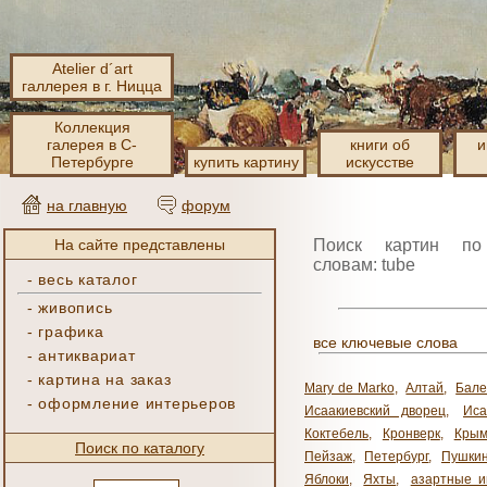
Atelier d´art
галлерея в г. Ницца
Коллекция
галерея в С-
книги об
и
Петербурге
купить картину
искусстве
на главную
форум
На сайте представлены
Поиск картин по
словам: tube
-
весь каталог
-
живопись
-
графика
все ключевые слова
-
антиквариат
-
картина на заказ
Mary de Marko
,
Алтай
,
Бале
-
оформление интерьеров
Исаакиевский дворец
,
Иса
Коктебель
,
Кронверк
,
Кры
Поиск по каталогу
Пейзаж
,
Петербург
,
Пушки
Яблоки
,
Яхты
,
азартные и