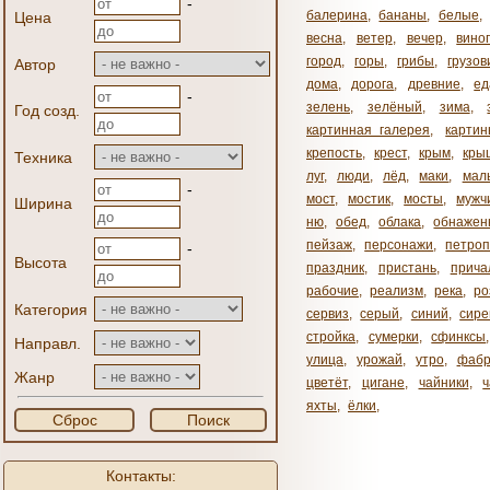
-
балерина
,
бананы
,
белые
,
Цена
весна
,
ветер
,
вечер
,
вино
город
,
горы
,
грибы
,
грузов
Автор
дома
,
дорога
,
древние
,
ед
-
зелень
,
зелёный
,
зима
,
Год созд.
картинная галерея
,
карти
крепость
,
крест
,
крым
,
кры
Техника
луг
,
люди
,
лёд
,
маки
,
мал
-
мост
,
мостик
,
мосты
,
мужч
Ширина
ню
,
обед
,
облака
,
обнажен
пейзаж
,
персонажи
,
петроп
-
Высота
праздник
,
пристань
,
прича
рабочие
,
реализм
,
река
,
ро
Категория
сервиз
,
серый
,
синий
,
сире
стройка
,
сумерки
,
сфинксы
Направл.
улица
,
урожай
,
утро
,
фабр
Жанр
цветёт
,
цигане
,
чайники
,
яхты
,
ёлки
,
Сброс
Поиск
Контакты: