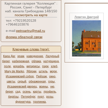
Картинная галерея "Коллекция" :
Россия, Санкт - Петербург
наб. канала Грибоедова 148/150
посмотреть на карте
Левитин Дмитрий
тел: +79219520128
+79646103876
e-mail:
petroartru@mail.ru
форма обратной связи
Ключевые слова (теги):
Кара Даг
,
храм
,
наводнение
,
Лазурный
берег
,
набережная
,
облака
,
натурщица
,
поле
,
корабль
,
кипарисы
,
парк
,
хлеб
,
Mary de Marko
,
Яблоки
,
штиль
,
море
,
Исаакиевский собор
,
Пейзаж
,
окно
,
цветы
,
серый
,
обнаженная
,
горы
,
Исаакиевский дворец
,
воины
,
ню
,
берег
,
сад
,
осень
,
карты
,
профиль
,
берёзы
,
Петербург
,
порт
,
розы
,
фурнитура
,
тропинка
,