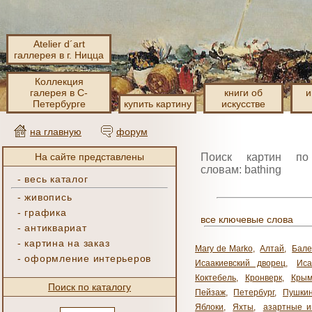
Atelier d´art
галлерея в г. Ницца
Коллекция
галерея в С-
книги об
и
Петербурге
купить картину
искусстве
на главную
форум
На сайте представлены
Поиск картин по
словам: bathing
-
весь каталог
-
живопись
-
графика
все ключевые слова
-
антиквариат
-
картина на заказ
Mary de Marko
,
Алтай
,
Бале
-
оформление интерьеров
Исаакиевский дворец
,
Иса
Коктебель
,
Кронверк
,
Кры
Поиск по каталогу
Пейзаж
,
Петербург
,
Пушки
Яблоки
,
Яхты
,
азартные и