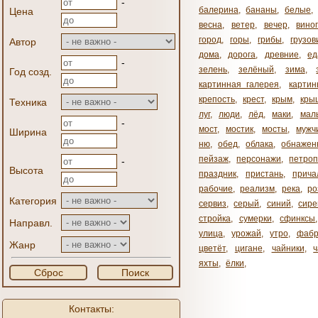
-
балерина
,
бананы
,
белые
,
Цена
весна
,
ветер
,
вечер
,
вино
город
,
горы
,
грибы
,
грузов
Автор
дома
,
дорога
,
древние
,
ед
-
зелень
,
зелёный
,
зима
,
Год созд.
картинная галерея
,
карти
крепость
,
крест
,
крым
,
кры
Техника
луг
,
люди
,
лёд
,
маки
,
мал
-
мост
,
мостик
,
мосты
,
мужч
Ширина
ню
,
обед
,
облака
,
обнажен
пейзаж
,
персонажи
,
петроп
-
Высота
праздник
,
пристань
,
прича
рабочие
,
реализм
,
река
,
ро
Категория
сервиз
,
серый
,
синий
,
сире
стройка
,
сумерки
,
сфинксы
Направл.
улица
,
урожай
,
утро
,
фабр
Жанр
цветёт
,
цигане
,
чайники
,
яхты
,
ёлки
,
Сброс
Поиск
Контакты: