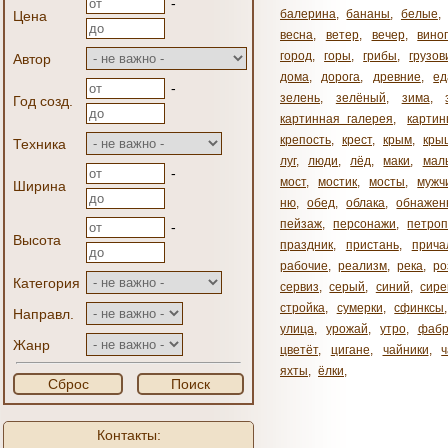
-
балерина
,
бананы
,
белые
,
Цена
весна
,
ветер
,
вечер
,
вино
город
,
горы
,
грибы
,
грузов
Автор
дома
,
дорога
,
древние
,
ед
-
зелень
,
зелёный
,
зима
,
Год созд.
картинная галерея
,
карти
крепость
,
крест
,
крым
,
кры
Техника
луг
,
люди
,
лёд
,
маки
,
мал
-
мост
,
мостик
,
мосты
,
мужч
Ширина
ню
,
обед
,
облака
,
обнажен
пейзаж
,
персонажи
,
петроп
-
Высота
праздник
,
пристань
,
прича
рабочие
,
реализм
,
река
,
ро
Категория
сервиз
,
серый
,
синий
,
сире
стройка
,
сумерки
,
сфинксы
Направл.
улица
,
урожай
,
утро
,
фабр
Жанр
цветёт
,
цигане
,
чайники
,
яхты
,
ёлки
,
Сброс
Поиск
Контакты: