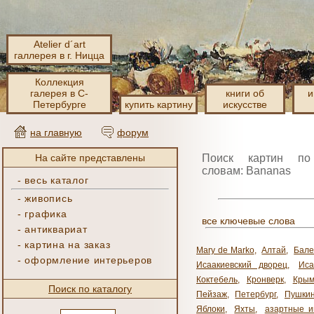
Atelier d´art
галлерея в г. Ницца
Коллекция
галерея в С-
книги об
и
Петербурге
купить картину
искусстве
на главную
форум
На сайте представлены
Поиск картин по
словам: Bananas
-
весь каталог
-
живопись
-
графика
все ключевые слова
-
антиквариат
-
картина на заказ
Mary de Marko
,
Алтай
,
Бале
-
оформление интерьеров
Исаакиевский дворец
,
Иса
Коктебель
,
Кронверк
,
Кры
Поиск по каталогу
Пейзаж
,
Петербург
,
Пушки
Яблоки
,
Яхты
,
азартные и