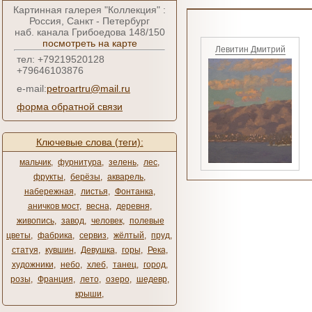
Картинная галерея "Коллекция" :
Россия, Санкт - Петербург
наб. канала Грибоедова 148/150
посмотреть на карте
Левитин Дмитрий
тел: +79219520128
+79646103876
e-mail:
petroartru@mail.ru
форма обратной связи
Ключевые слова (теги):
мальчик
,
фурнитура
,
зелень
,
лес
,
фрукты
,
берёзы
,
акварель
,
набережная
,
листья
,
Фонтанка
,
аничков мост
,
весна
,
деревня
,
живопись
,
завод
,
человек
,
полевые
цветы
,
фабрика
,
сервиз
,
жёлтый
,
пруд
,
статуя
,
кувшин
,
Девушка
,
горы
,
Река
,
художники
,
небо
,
хлеб
,
танец
,
город
,
розы
,
Франция
,
лето
,
озеро
,
шедевр
,
крыши
,