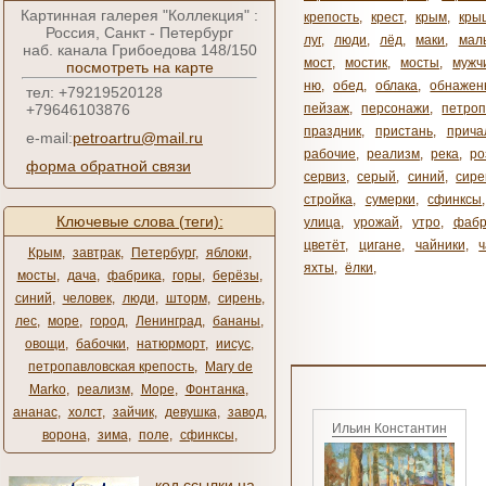
Картинная галерея "Коллекция" :
крепость
,
крест
,
крым
,
кры
Россия, Санкт - Петербург
луг
,
люди
,
лёд
,
маки
,
мал
наб. канала Грибоедова 148/150
мост
,
мостик
,
мосты
,
мужч
посмотреть на карте
ню
,
обед
,
облака
,
обнажен
тел: +79219520128
+79646103876
пейзаж
,
персонажи
,
петроп
праздник
,
пристань
,
прича
e-mail:
petroartru@mail.ru
рабочие
,
реализм
,
река
,
ро
форма обратной связи
сервиз
,
серый
,
синий
,
сире
стройка
,
сумерки
,
сфинксы
Ключевые слова (теги):
улица
,
урожай
,
утро
,
фабр
цветёт
,
цигане
,
чайники
,
Крым
,
завтрак
,
Петербург
,
яблоки
,
яхты
,
ёлки
,
мосты
,
дача
,
фабрика
,
горы
,
берёзы
,
синий
,
человек
,
люди
,
шторм
,
сирень
,
лес
,
море
,
город
,
Ленинград
,
бананы
,
овощи
,
бабочки
,
натюрморт
,
иисус
,
петропавловская крепость
,
Mary de
Marko
,
реализм
,
Море
,
Фонтанка
,
ананас
,
холст
,
зайчик
,
девушка
,
завод
,
Ильин Константин
ворона
,
зима
,
поле
,
сфинксы
,
код ссылки на