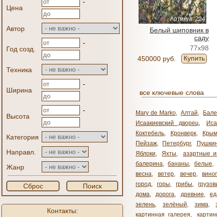
-
Цена
Артикул: 224
Автор
Белый шиповник в
саду
-
77x98
Год созд.
Купить
450000 руб.
Техника
-
Ширина
все ключевые слова
-
Mary de Marko
,
Алтай
,
Бале
Высота
Исаакиевский дворец
,
Иса
Коктебель
,
Кронверк
,
Кры
Категория
Пейзаж
,
Петербург
,
Пушки
Направл.
Яблоки
,
Яхты
,
азартные и
балерина
,
бананы
,
белые
,
Жанр
весна
,
ветер
,
вечер
,
вино
город
,
горы
,
грибы
,
грузов
Сброс
Поиск
дома
,
дорога
,
древние
,
ед
зелень
,
зелёный
,
зима
,
Контакты:
картинная галерея
,
карти