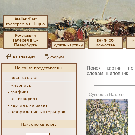
Atelier d´art
галлерея в г. Ницца
Коллекция
галерея в С-
книги об
и
Петербурге
купить картину
искусстве
на главную
форум
На сайте представлены
Поиск картин по
словам: шиповник
-
весь каталог
-
живопись
-
графика
Суворова Наталья
-
антиквариат
-
картина на заказ
-
оформление интерьеров
Поиск по каталогу