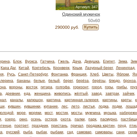
Артикул: 347
Одинокий мужичок
50x60
Купить
290000 руб.
ерина
,
Блок
,
Вуокса
,
Гатчина
,
Гжель
,
Дача
,
Девушка
,
Египет
,
Зима
,
Зим
Кара Даг
,
Китай
,
Коктебель
,
Кронверк
,
Крым
,
Лазурный берег
,
Ленинград
,
ия
,
Русь
,
Санкт-Петербург
,
Фонтанка
,
Франция
,
Хлеб
,
Цветы
,
Яблоки
,
Я
алерина
,
бананы
,
белые
,
белый
,
берег
,
берёза
,
берёзы
,
блюдо
,
бронза
она
,
вороны
,
восток
,
гитара
,
голгофа
,
горизонт
,
город
,
горы
,
грибы
,
гру
а
,
древние
,
еда
,
женщина
,
живопись
,
жёлтый
,
завод
,
завтрак
,
зайчик
,
анал
,
каналы
,
капюшон
,
картина
,
картинная галерея
,
картины
,
карты
,
ши
,
кувшин
,
кувшинки
,
купание
,
лес
,
лето
,
листья
,
лодка
,
лодки
,
лоша
молодой
,
море
,
моряки
,
мост
,
мостик
,
мосты
,
мужчина
,
музыка
,
набережн
и
,
озеро
,
окно
,
осень
,
остров
,
охота
,
палки
,
парк
,
пасмурно
,
пастбищ
отенце
,
портрет
,
праздник
,
пристань
,
причал
,
продажа картин
,
пруд
,
пти
ка
,
русский
,
рыба
,
рыбак
,
рыбаки
,
сад
,
самовар
,
самовары
,
сани
,
серв