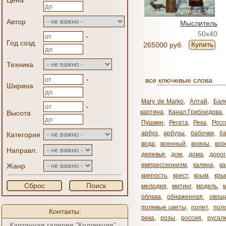
Цена
Артикул: 346
Автор
Мыслитель
50x40
-
Год созд.
Купить
265000 руб.
Техника
-
все ключевые слова
Ширина
Mary de Marko
,
Алтай
,
Бал
-
картина
,
Канал Грибоедова
,
Высота
Пушкин
,
Регата
,
Река
,
Росс
арбуз
,
арбузы
,
бабочки
,
б
Категория
вода
,
военный
,
воины
,
вор
Направл.
деревья
,
дом
,
дома
,
дорог
импрессионизм
,
калина
,
к
Жанр
крепость
,
крест
,
крым
,
кры
Сброс
Поиск
мелодия
,
митинг
,
модель
,
облака
,
обнаженная
,
овощ
полевые цветы
,
полет
,
пол
Контакты:
река
,
розы
,
россия
,
русал
Картинная галерея "Коллекция" :