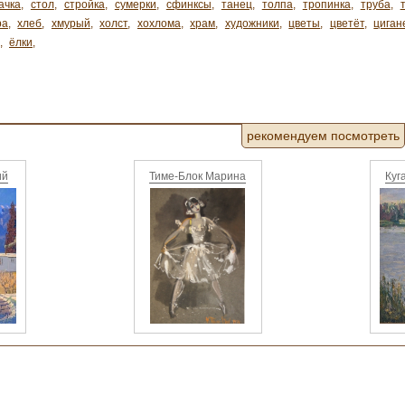
ачка
,
стол
,
стройка
,
сумерки
,
сфинксы
,
танец
,
толпа
,
тропинка
,
труба
,
ра
,
хлеб
,
хмурый
,
холст
,
хохлома
,
храм
,
художники
,
цветы
,
цветёт
,
циган
,
ёлки
,
рекомендуем посмотреть
ий
Тиме-Блок Марина
Куг