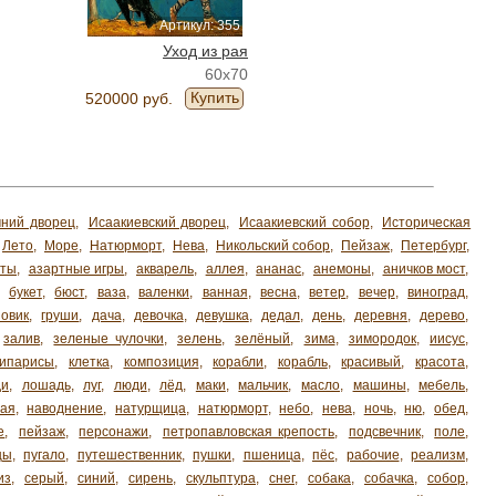
Артикул: 355
Уход из рая
60x70
Купить
520000 руб.
ний дворец
,
Исаакиевский дворец
,
Исаакиевский собор
,
Историческая
Лето
,
Море
,
Натюрморт
,
Нева
,
Никольский собор
,
Пейзаж
,
Петербург
,
хты
,
азартные игры
,
акварель
,
аллея
,
ананас
,
анемоны
,
аничков мост
,
,
букет
,
бюст
,
ваза
,
валенки
,
ванная
,
весна
,
ветер
,
вечер
,
виноград
,
зовик
,
груши
,
дача
,
девочка
,
девушка
,
дедал
,
день
,
деревня
,
дерево
,
залив
,
зеленые чулочки
,
зелень
,
зелёный
,
зима
,
зимородок
,
иисус
,
кипарисы
,
клетка
,
композиция
,
корабли
,
корабль
,
красивый
,
красота
,
ди
,
лошадь
,
луг
,
люди
,
лёд
,
маки
,
мальчик
,
масло
,
машины
,
мебель
,
ая
,
наводнение
,
натурщица
,
натюрморт
,
небо
,
нева
,
ночь
,
ню
,
обед
,
е
,
пейзаж
,
персонажи
,
петропавловская крепость
,
подсвечник
,
поле
,
цы
,
пугало
,
путешественник
,
пушки
,
пшеница
,
пёс
,
рабочие
,
реализм
,
из
,
серый
,
синий
,
сирень
,
скульптура
,
снег
,
собака
,
собачка
,
собор
,