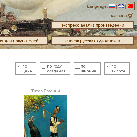
Language:
|
|
корзина
экспресс анализ произведений
я для покупателей
список русских художников
по
по году
по
по
цене
создания
ширине
высоте
Титов Евгений