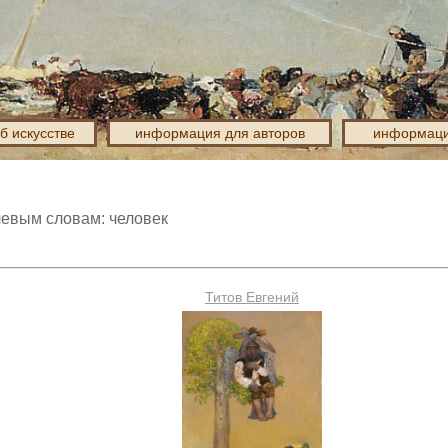
об искусстве
информация для авторов
информаци
чевым словам: человек
Титов Евгений