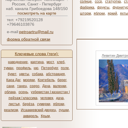
солнце
,
ссср
,
статуэтка
,
ст
Россия, Санкт - Петербург
фабрика
,
фрукты
,
фурниту
наб. канала Грибоедова 148/150
посмотреть на карте
шторм
,
яблоки
,
яркий
,
яхты
тел: +79219520128
+79646103876
e-mail:
petroartru@mail.ru
форма обратной связи
Ключевые слова (теги):
Левитин Дмитр
наводнение
,
картина
,
мост
,
хлеб
,
туман
,
профиль
,
ню
,
Петербург
,
поле
,
букет
,
цветы
,
собака
,
абстракция
,
Кара Даг
,
моряки
,
Коктебель
,
берег
,
сани
,
танец
,
озеро
,
Дача
,
валенки
,
облака
,
осень
,
узбекистан ǀ казахстан ǀ
пейзаж ǀ классика
,
человек
,
дача
,
листья
,
берёза
,
сумерки
,
яблоки
,
реализм
,
Исаакиевский дворец
,
пушки
,
акварель
,
Крым
,