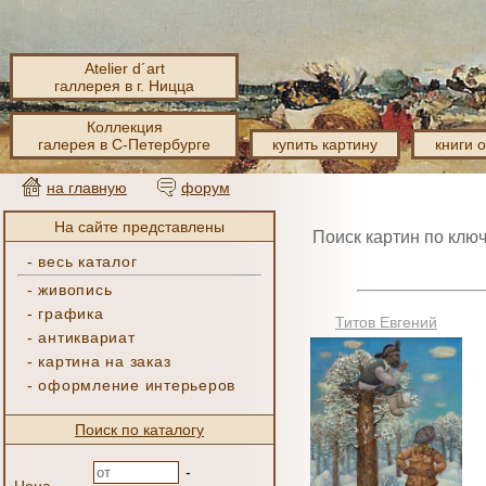
Atelier d´art
галлерея в г. Ницца
Коллекция
галерея в С-Петербурге
купить картину
книги 
на главную
форум
На сайте представлены
Поиск картин по клю
-
весь каталог
-
живопись
-
графика
Титов Евгений
-
антиквариат
-
картина на заказ
-
оформление интерьеров
Поиск по каталогу
-