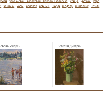
туман
,
узбекистан ǀ казахстан ǀ пейзаж ǀ классика
,
улица
,
урожай
,
утро
,
е
,
чайники
,
часы
,
человек
,
чёрный
,
шарф
,
шедевр
,
шиповник
,
штиль
,
аевский Андрей
Левитин Дмитрий