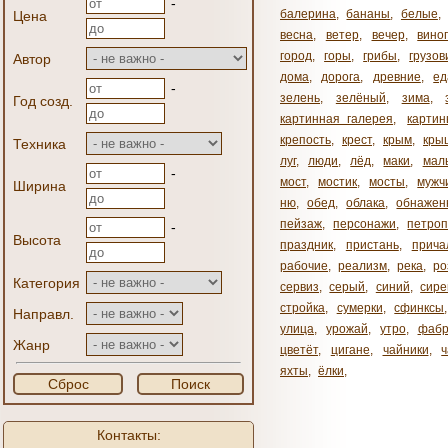
-
балерина
,
бананы
,
белые
,
Цена
весна
,
ветер
,
вечер
,
вино
город
,
горы
,
грибы
,
грузов
Автор
дома
,
дорога
,
древние
,
ед
-
зелень
,
зелёный
,
зима
,
Год созд.
картинная галерея
,
карти
крепость
,
крест
,
крым
,
кры
Техника
луг
,
люди
,
лёд
,
маки
,
мал
-
мост
,
мостик
,
мосты
,
мужч
Ширина
ню
,
обед
,
облака
,
обнажен
пейзаж
,
персонажи
,
петроп
-
Высота
праздник
,
пристань
,
прича
рабочие
,
реализм
,
река
,
ро
Категория
сервиз
,
серый
,
синий
,
сире
стройка
,
сумерки
,
сфинксы
Направл.
улица
,
урожай
,
утро
,
фабр
Жанр
цветёт
,
цигане
,
чайники
,
яхты
,
ёлки
,
Сброс
Поиск
Контакты: