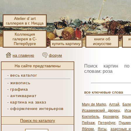
Atelier d´art
галлерея в г. Ницца
Коллекция
галерея в С-
книги об
и
Петербурге
купить картину
искусстве
на главную
форум
На сайте представлены
Поиск картин по
словам: роза
-
весь каталог
-
живопись
-
графика
все ключевые слова
-
антиквариат
-
картина на заказ
Mary de Marko
,
Алтай
,
Бале
-
оформление интерьеров
Исаакиевский дворец
,
Иса
Коктебель
,
Кронверк
,
Кры
Поиск по каталогу
Пейзаж
,
Петербург
,
Пушки
Яблоки
,
Яхты
,
азартные и