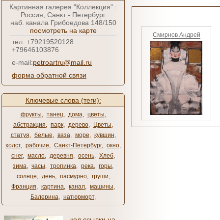
Картинная галерея "Коллекция" :
Россия, Санкт - Петербург
наб. канала Грибоедова 148/150
посмотреть на карте
Смирнов Андрей
тел: +79219520128
+79646103876
e-mail:
petroartru@mail.ru
форма обратной связи
Ключевые слова (теги):
фрукты
,
танец
,
дома
,
цветы
,
абстракция
,
парк
,
дерево
,
Цветы
,
статуя
,
белые
,
ваза
,
море
,
кувшин
,
холст
,
рабочие
,
Санкт-Петербург
,
окно
,
снег
,
масло
,
деревня
,
осень
,
Хлеб
,
зима
,
часы
,
тропинка
,
река
,
горы
,
солнце
,
день
,
пасмурно
,
груши
,
Франция
,
картина
,
канал
,
машины
,
Балерина
,
натюрморт
,
код ссылки на