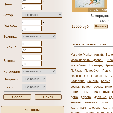
-
Цена
Артикул: 539
Автор
Зимородок
30x20
-
Год созд.
Купить
15000 руб.
Техника
-
все ключевые слова
Ширина
Mary de Marko
,
Алтай
,
Бале
-
Исаакиевский дворец
,
Иса
Высота
Коктебель
,
Кронверк
,
Кры
Пейзаж
,
Петербург
,
Пушки
Категория
Яблоки
,
Яхты
,
азартные и
Направл.
балерина
,
бананы
,
белые
,
весна
,
ветер
,
вечер
,
вино
Жанр
город
,
горы
,
грибы
,
грузов
Сброс
Поиск
дома
,
дорога
,
древние
,
ед
зелень
,
зелёный
,
зима
,
картинная галерея
,
карти
Контакты: