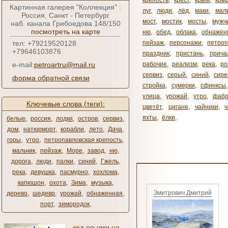
крепость
,
крест
,
крым
,
кры
Картинная галерея "Коллекция" :
луг
,
люди
,
лёд
,
маки
,
мал
Россия, Санкт - Петербург
мост
,
мостик
,
мосты
,
мужч
наб. канала Грибоедова 148/150
посмотреть на карте
ню
,
обед
,
облака
,
обнажен
тел: +79219520128
пейзаж
,
персонажи
,
петроп
+79646103876
праздник
,
пристань
,
прича
e-mail:
petroartru@mail.ru
рабочие
,
реализм
,
река
,
ро
сервиз
,
серый
,
синий
,
сире
форма обратной связи
стройка
,
сумерки
,
сфинксы
улица
,
урожай
,
утро
,
фабр
Ключевые слова (теги):
цветёт
,
цигане
,
чайники
,
яхты
,
ёлки
,
белые
,
россия
,
лодки
,
остров
,
сервиз
,
дом
,
натюрморт
,
корабли
,
лето
,
Дача
,
горы
,
утро
,
петропавловская крепость
,
мальчик
,
пейзаж
,
Море
,
завод
,
ню
,
дорога
,
люди
,
палки
,
синий
,
Гжель
,
река
,
девушка
,
пасмурно
,
хохлома
,
капюшон
,
охота
,
Зима
,
музыка
,
Змитрович Дмитрий
дерево
,
шедевр
,
урожай
,
обнаженная
,
порт
,
зимородок
,
код ссылки на