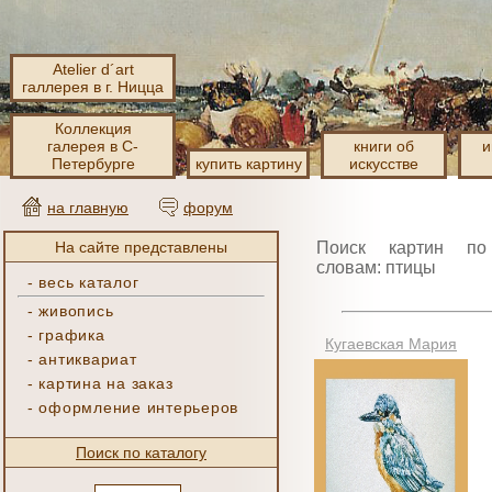
Atelier d´art
галлерея в г. Ницца
Коллекция
галерея в С-
книги об
и
Петербурге
купить картину
искусстве
на главную
форум
На сайте представлены
Поиск картин по
словам: птицы
-
весь каталог
-
живопись
-
графика
Кугаевская Мария
-
антиквариат
-
картина на заказ
-
оформление интерьеров
Поиск по каталогу