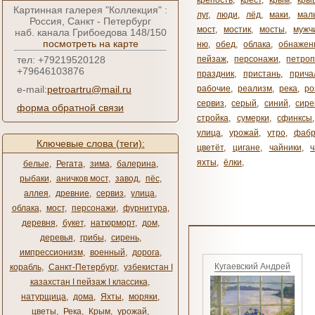
крепость
,
крест
,
крым
,
кры
Картинная галерея "Коллекция" :
луг
,
люди
,
лёд
,
маки
,
мал
Россия, Санкт - Петербург
мост
,
мостик
,
мосты
,
мужч
наб. канала Грибоедова 148/150
посмотреть на карте
ню
,
обед
,
облака
,
обнажен
тел: +79219520128
пейзаж
,
персонажи
,
петроп
+79646103876
праздник
,
пристань
,
прича
e-mail:
petroartru@mail.ru
рабочие
,
реализм
,
река
,
ро
сервиз
,
серый
,
синий
,
сире
форма обратной связи
стройка
,
сумерки
,
сфинксы
улица
,
урожай
,
утро
,
фабр
Ключевые слова (теги):
цветёт
,
цигане
,
чайники
,
яхты
,
ёлки
,
белые
,
Регата
,
зима
,
балерина
,
рыбаки
,
аничков мост
,
завод
,
пёс
,
аллея
,
древние
,
сервиз
,
улица
,
облака
,
мост
,
персонажи
,
фурнитура
,
деревня
,
букет
,
натюрморт
,
дом
,
деревья
,
грибы
,
сирень
,
импрессионизм
,
военный
,
дорога
,
Кугаевский Андрей
корабль
,
Санкт-Петербург
,
узбекистан ǀ
казахстан ǀ пейзаж ǀ классика
,
натурщица
,
дома
,
Яхты
,
моряки
,
цветы
,
Река
,
Крым
,
урожай
,