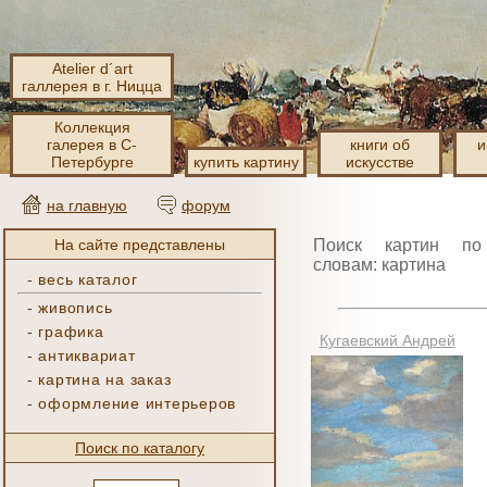
Atelier d´art
галлерея в г. Ницца
Коллекция
галерея в С-
книги об
и
Петербурге
купить картину
искусстве
на главную
форум
На сайте представлены
Поиск картин по
словам: картина
-
весь каталог
-
живопись
-
графика
Кугаевский Андрей
-
антиквариат
-
картина на заказ
-
оформление интерьеров
Поиск по каталогу