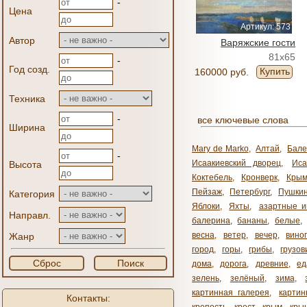
-
Цена
Артикул: 573
Автор
Варяжские гости
81x65
-
Год созд.
Купить
160000 руб.
Техника
-
все ключевые слова
Ширина
Mary de Marko
,
Алтай
,
Бале
-
Исаакиевский дворец
,
Иса
Высота
Коктебель
,
Кронверк
,
Кры
Пейзаж
,
Петербург
,
Пушки
Категория
Яблоки
,
Яхты
,
азартные и
Направл.
балерина
,
бананы
,
белые
,
весна
,
ветер
,
вечер
,
вино
Жанр
город
,
горы
,
грибы
,
грузов
Сброс
Поиск
дома
,
дорога
,
древние
,
ед
зелень
,
зелёный
,
зима
,
картинная галерея
,
карти
Контакты: