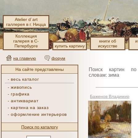
Atelier d´art
галлерея в г. Ницца
Коллекция
галерея в С-
книги об
и
Петербурге
купить картину
искусстве
на главную
форум
На сайте представлены
Поиск картин по
словам: зима
-
весь каталог
-
живопись
-
графика
Баженов Владимир
-
антиквариат
-
картина на заказ
-
оформление интерьеров
Поиск по каталогу