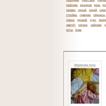
праздник
,
пристань
,
прича
рабочие
,
реализм
,
река
,
ро
сервиз
,
серый
,
синий
,
сире
стройка
,
сумерки
,
сфинксы
улица
,
урожай
,
утро
,
фабр
цветёт
,
цигане
,
чайники
,
яхты
,
ёлки
,
Маринова Анна