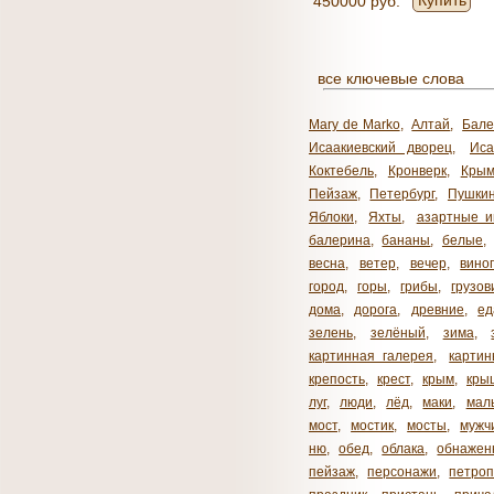
Купить
450000 руб.
все ключевые слова
Mary de Marko
,
Алтай
,
Бале
Исаакиевский дворец
,
Иса
Коктебель
,
Кронверк
,
Кры
Пейзаж
,
Петербург
,
Пушки
Яблоки
,
Яхты
,
азартные и
балерина
,
бананы
,
белые
,
весна
,
ветер
,
вечер
,
вино
город
,
горы
,
грибы
,
грузов
дома
,
дорога
,
древние
,
ед
зелень
,
зелёный
,
зима
,
картинная галерея
,
карти
крепость
,
крест
,
крым
,
кры
луг
,
люди
,
лёд
,
маки
,
мал
мост
,
мостик
,
мосты
,
мужч
ню
,
обед
,
облака
,
обнажен
пейзаж
,
персонажи
,
петроп