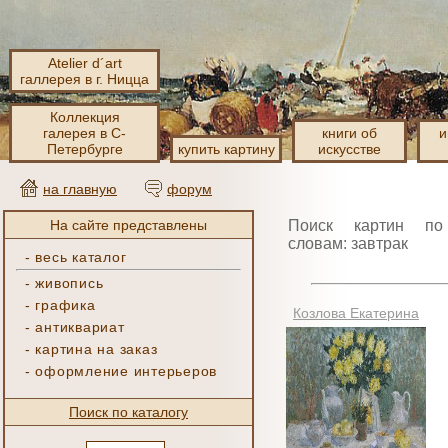
Atelier d´art
галлерея в г. Ницца
Коллекция
галерея в С-
книги об
и
Петербурге
купить картину
искусстве
на главную
форум
На сайте представлены
Поиск картин по
словам: завтрак
-
весь каталог
-
живопись
-
графика
Козлова Екатерина
-
антиквариат
-
картина на заказ
-
оформление интерьеров
Поиск по каталогу