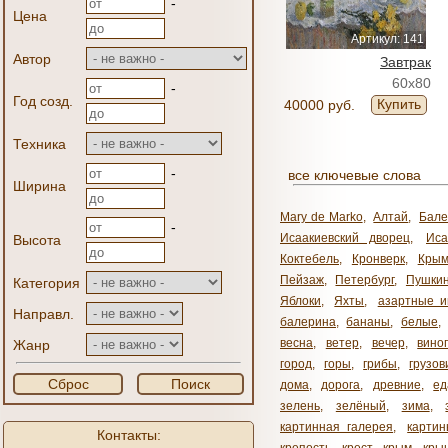
-
Цена
Артикул: 141
Автор
Завтрак
60x80
-
Год созд.
Купить
40000 руб.
Техника
-
все ключевые слова
Ширина
Mary de Marko
,
Алтай
,
Бале
-
Исаакиевский дворец
,
Иса
Высота
Коктебель
,
Кронверк
,
Кры
Пейзаж
,
Петербург
,
Пушки
Категория
Яблоки
,
Яхты
,
азартные и
Направл.
балерина
,
бананы
,
белые
,
весна
,
ветер
,
вечер
,
вино
Жанр
город
,
горы
,
грибы
,
грузов
Сброс
Поиск
дома
,
дорога
,
древние
,
ед
зелень
,
зелёный
,
зима
,
картинная галерея
,
карти
Контакты: