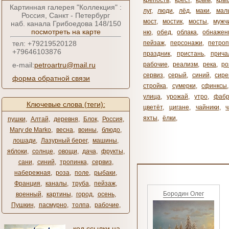
крепость
,
крест
,
крым
,
кры
Картинная галерея "Коллекция" :
луг
,
люди
,
лёд
,
маки
,
мал
Россия, Санкт - Петербург
мост
,
мостик
,
мосты
,
мужч
наб. канала Грибоедова 148/150
посмотреть на карте
ню
,
обед
,
облака
,
обнажен
тел: +79219520128
пейзаж
,
персонажи
,
петроп
+79646103876
праздник
,
пристань
,
прича
e-mail:
petroartru@mail.ru
рабочие
,
реализм
,
река
,
ро
сервиз
,
серый
,
синий
,
сире
форма обратной связи
стройка
,
сумерки
,
сфинксы
улица
,
урожай
,
утро
,
фабр
Ключевые слова (теги):
цветёт
,
цигане
,
чайники
,
яхты
,
ёлки
,
пушки
,
Алтай
,
деревня
,
Блок
,
Россия
,
Mary de Marko
,
весна
,
воины
,
блюдо
,
лошади
,
Лазурный берег
,
машины
,
яблоки
,
солнце
,
овощи
,
дача
,
фрукты
,
сани
,
синий
,
тропинка
,
сервиз
,
набережная
,
роза
,
поле
,
рыбаки
,
Франция
,
каналы
,
труба
,
пейзаж
,
Бородин Олег
военный
,
картины
,
город
,
осень
,
Пушкин
,
пасмурно
,
толпа
,
рабочие
,
код ссылки на