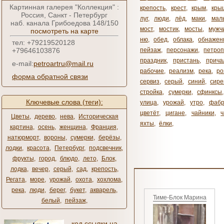
Картинная галерея "Коллекция" :
крепость
,
крест
,
крым
,
кры
Россия, Санкт - Петербург
луг
,
люди
,
лёд
,
маки
,
мал
наб. канала Грибоедова 148/150
мост
,
мостик
,
мосты
,
мужч
посмотреть на карте
ню
,
обед
,
облака
,
обнажен
тел: +79219520128
+79646103876
пейзаж
,
персонажи
,
петроп
праздник
,
пристань
,
прича
e-mail:
petroartru@mail.ru
рабочие
,
реализм
,
река
,
ро
форма обратной связи
сервиз
,
серый
,
синий
,
сире
стройка
,
сумерки
,
сфинксы
Ключевые слова (теги):
улица
,
урожай
,
утро
,
фабр
цветёт
,
цигане
,
чайники
,
Цветы
,
дерево
,
нева
,
Историческая
яхты
,
ёлки
,
картина
,
осень
,
женщина
,
Франция
,
натюрморт
,
вороны
,
сумерки
,
берёзы
,
лодки
,
красота
,
Петербург
,
подсвечник
,
фрукты
,
город
,
блюдо
,
лето
,
Блок
,
лодка
,
вечер
,
серый
,
сад
,
крепость
,
Регата
,
море
,
урожай
,
охота
,
хохлома
,
река
,
люди
,
берег
,
букет
,
акварель
,
Тиме-Блок Марина
белый
,
пейзаж
,
код ссылки на