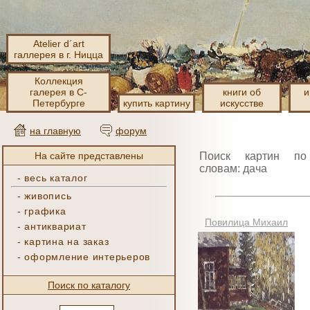
Atelier d´art
галлерея в г. Ницца
Коллекция
галерея в С-
книги об
и
Петербурге
купить картину
искусстве
на главную
форум
На сайте представлены
Поиск картин по
словам: дача
-
весь каталог
-
живопись
-
графика
Повилица Михаил
-
антиквариат
-
картина на заказ
-
оформление интерьеров
Поиск по каталогу