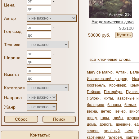
-
Цена
Артикул: 216
Автор
Академическая дача
-
90x100
Год созд.
Купить
50000 руб.
Техника
-
Ширина
все ключевые слова
-
Mary de Marko
,
Алтай
,
Бале
Высота
Исаакиевский дворец
,
Иса
Коктебель
,
Кронверк
,
Кры
Категория
Пейзаж
,
Петербург
,
Пушки
Направл.
Яблоки
,
Яхты
,
азартные и
балерина
,
бананы
,
белые
,
Жанр
весна
,
ветер
,
вечер
,
вино
город
,
горы
,
грибы
,
грузов
Сброс
Поиск
дома
,
дорога
,
древние
,
ед
зелень
,
зелёный
,
зима
,
Контакты:
картинная галерея
,
карти