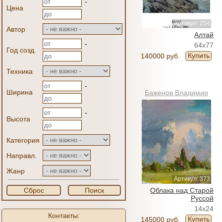
-
Цена
Артикул: 254
Автор
Алтай
-
64x77
Год созд.
Купить
140000 руб.
Техника
-
Ширина
Баженов Владимир
-
Высота
Категория
Направл.
Жанр
Артикул: 373
Сброс
Поиск
Облака над Старой
Руссой
14x24
Контакты:
Купить
145000 руб.