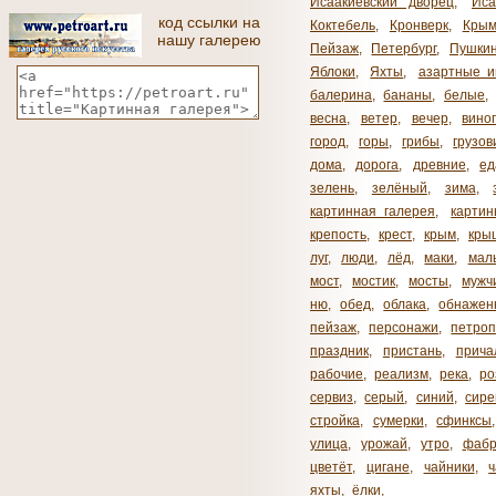
Исаакиевский дворец
,
Иса
код ссылки на
Коктебель
,
Кронверк
,
Кры
нашу галерею
Пейзаж
,
Петербург
,
Пушки
Яблоки
,
Яхты
,
азартные и
балерина
,
бананы
,
белые
,
весна
,
ветер
,
вечер
,
вино
город
,
горы
,
грибы
,
грузов
дома
,
дорога
,
древние
,
ед
зелень
,
зелёный
,
зима
,
картинная галерея
,
карти
крепость
,
крест
,
крым
,
кры
луг
,
люди
,
лёд
,
маки
,
мал
мост
,
мостик
,
мосты
,
мужч
ню
,
обед
,
облака
,
обнажен
пейзаж
,
персонажи
,
петроп
праздник
,
пристань
,
прича
рабочие
,
реализм
,
река
,
ро
сервиз
,
серый
,
синий
,
сире
стройка
,
сумерки
,
сфинксы
улица
,
урожай
,
утро
,
фабр
цветёт
,
цигане
,
чайники
,
яхты
,
ёлки
,