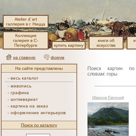
Atelier d´art
галлерея в г. Ницца
Коллекция
галерея в С-
книги об
и
Петербурге
купить картину
искусстве
на главную
форум
На сайте представлены
Поиск картин по
словам: горы
-
весь каталог
-
живопись
-
графика
Иванов Евгений
-
антиквариат
-
картина на заказ
-
оформление интерьеров
Поиск по каталогу