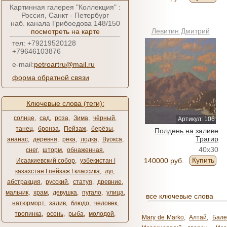
Картинная галерея "Коллекция" :
Россия, Санкт - Петербург
наб. канала Грибоедова 148/150
Левитин Дмитрий
посмотреть на карте
тел: +79219520128
+79646103876
e-mail:
petroartru@mail.ru
форма обратной связи
Ключевые слова (теги):
солнце
,
сад
,
роза
,
Зима
,
чёрный
,
Артикул: 106
танец
,
бронза
,
Пейзаж
,
берёзы
,
Полдень на заливе
Трагир
ананас
,
деревня
,
река
,
лодка
,
Вуокса
,
40x30
снег
,
шторм
,
обнаженная
,
Купить
140000 руб.
Исаакиевский собор
,
узбекистан ǀ
казахстан ǀ пейзаж ǀ классика
,
луг
,
абстракция
,
русский
,
статуя
,
древние
,
мальчик
,
храм
,
девушка
,
пугало
,
улица
,
все ключевые слова
натюрморт
,
залив
,
блюдо
,
человек
,
тропинка
,
осень
,
рыба
,
молодой
,
Mary de Marko
,
Алтай
,
Бале