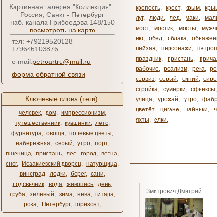
Картинная галерея "Коллекция" :
крепость
,
крест
,
крым
,
кры
Россия, Санкт - Петербург
луг
,
люди
,
лёд
,
маки
,
мал
наб. канала Грибоедова 148/150
мост
,
мостик
,
мосты
,
мужч
посмотреть на карте
ню
,
обед
,
облака
,
обнажен
тел: +79219520128
+79646103876
пейзаж
,
персонажи
,
петроп
праздник
,
пристань
,
прича
e-mail:
petroartru@mail.ru
рабочие
,
реализм
,
река
,
ро
форма обратной связи
сервиз
,
серый
,
синий
,
сире
стройка
,
сумерки
,
сфинксы
Ключевые слова (теги):
улица
,
урожай
,
утро
,
фабр
цветёт
,
цигане
,
чайники
,
человек
,
дом
,
импрессионизм
,
яхты
,
ёлки
,
путешественник
,
кувшинки
,
лето
,
фурнитура
,
овощи
,
полевые цветы
,
набережная
,
серый
,
утро
,
порт
,
пшеница
,
пристань
,
лес
,
город
,
весна
,
снег
,
Исаакиевский дворец
,
натурщица
,
виноград
,
лодки
,
берег
,
сани
,
подсвечник
,
вода
,
живопись
,
день
,
Змитрович Дмитрий
труба
,
зелёный
,
зима
,
нева
,
гитара
,
роза
,
Петербург
,
горизонт
,