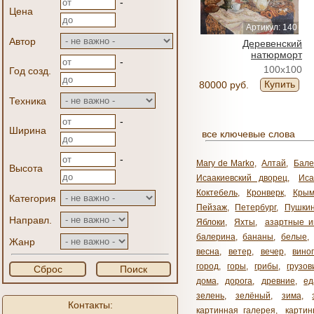
-
Цена
Артикул: 140
Автор
Деревенский
натюрморт
-
100x100
Год созд.
Купить
80000 руб.
Техника
-
Ширина
все ключевые слова
-
Mary de Marko
,
Алтай
,
Бале
Высота
Исаакиевский дворец
,
Иса
Коктебель
,
Кронверк
,
Кры
Категория
Пейзаж
,
Петербург
,
Пушки
Направл.
Яблоки
,
Яхты
,
азартные и
балерина
,
бананы
,
белые
,
Жанр
весна
,
ветер
,
вечер
,
вино
город
,
горы
,
грибы
,
грузов
Сброс
Поиск
дома
,
дорога
,
древние
,
ед
зелень
,
зелёный
,
зима
,
Контакты:
картинная галерея
,
карти