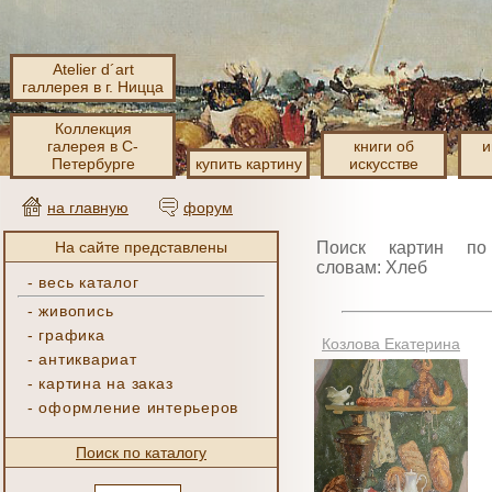
Atelier d´art
галлерея в г. Ницца
Коллекция
галерея в С-
книги об
и
Петербурге
купить картину
искусстве
на главную
форум
На сайте представлены
Поиск картин по
словам: Хлеб
-
весь каталог
-
живопись
-
графика
Козлова Екатерина
-
антиквариат
-
картина на заказ
-
оформление интерьеров
Поиск по каталогу