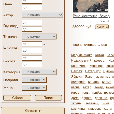
-
Цена
Артикул: 240
Автор
Река Фонтанка, Вечер
65x81
-
Год созд.
Купить
280000 руб.
Техника
-
все ключевые слова
Ширина
Mary de Marko
,
Алтай
,
Бале
-
Исаакиевский дворец
,
Иса
Высота
Коктебель
,
Кронверк
,
Кры
Пейзаж
,
Петербург
,
Пушки
Категория
Яблоки
,
Яхты
,
азартные и
Направл.
балерина
,
бананы
,
белые
,
весна
,
ветер
,
вечер
,
вино
Жанр
город
,
горы
,
грибы
,
грузов
Сброс
Поиск
дома
,
дорога
,
древние
,
ед
зелень
,
зелёный
,
зима
,
картинная галерея
,
карти
Контакты: