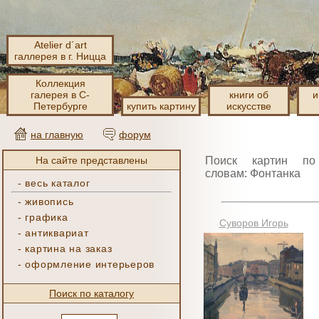
Atelier d´art
галлерея в г. Ницца
Коллекция
галерея в С-
книги об
и
Петербурге
купить картину
искусстве
на главную
форум
На сайте представлены
Поиск картин по
словам: Фонтанка
-
весь каталог
-
живопись
-
графика
Суворов Игорь
-
антиквариат
-
картина на заказ
-
оформление интерьеров
Поиск по каталогу