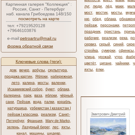
крепость
,
крест
,
крым
,
кры
Картинная галерея "Коллекция" :
луг
,
люди
,
лёд
,
маки
,
мал
Россия, Санкт - Петербург
мост
,
мостик
,
мосты
,
мужч
наб. канала Грибоедова 148/150
посмотреть на карте
ню
,
обед
,
облака
,
обнажен
тел: +79219520128
пейзаж
,
персонажи
,
петроп
+79646103876
праздник
,
пристань
,
прича
e-mail:
petroartru@mail.ru
рабочие
,
реализм
,
река
,
ро
сервиз
,
серый
,
синий
,
сире
форма обратной связи
стройка
,
сумерки
,
сфинксы
улица
,
урожай
,
утро
,
фабр
Ключевые слова (теги):
цветёт
,
цигане
,
чайники
,
яхты
,
ёлки
,
дом
,
вечер
,
арбузы
,
скульптура
,
продажа картин
,
Яблоки
,
набережная
,
лето
,
калина
,
мосты
,
валенки
,
Исаакиевский собор
,
букет
,
облака
,
балерина
,
парк
,
ваза
,
яблоки
,
чёрный
,
сани
,
Пейзаж
,
вода
,
палки
,
корабль
,
натурщица
,
узбекистан ǀ казахстан ǀ
Змитрович Дмитрий
пейзаж ǀ классика
,
реализм
,
Санкт-
Петербург
,
Франция
,
Mary de Marko
,
зелень
,
Лазурный берег
,
лес
,
яхты
,
канал
,
машины
,
шедевр
,