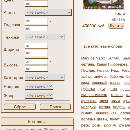
Цена
Артикул: 161
Автор
Гости
50x115
-
Год созд.
Купить
450000 руб.
Техника
-
все ключевые слова
Ширина
Mary de Marko
,
Алтай
,
Бал
-
картина
,
Канал Грибоедова
,
Высота
Пушкин
,
Регата
,
Река
,
Росс
арбуз
,
арбузы
,
бабочки
,
б
Категория
вода
,
военный
,
воины
,
вор
Направл.
деревья
,
дом
,
дома
,
дорог
импрессионизм
,
калина
,
к
Жанр
крепость
,
крест
,
крым
,
кры
Сброс
Поиск
мелодия
,
митинг
,
модель
,
облака
,
обнаженная
,
овощ
полевые цветы
,
полет
,
пол
Контакты:
река
,
розы
,
россия
,
русал
Картинная галерея "Коллекция" :