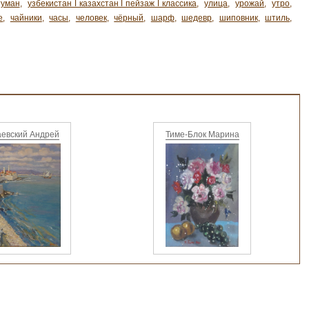
туман
,
узбекистан ǀ казахстан ǀ пейзаж ǀ классика
,
улица
,
урожай
,
утро
,
е
,
чайники
,
часы
,
человек
,
чёрный
,
шарф
,
шедевр
,
шиповник
,
штиль
,
аевский Андрей
Тиме-Блок Марина