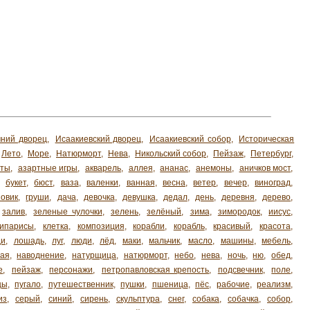
ний дворец
,
Исаакиевский дворец
,
Исаакиевский собор
,
Историческая
Лето
,
Море
,
Натюрморт
,
Нева
,
Никольский собор
,
Пейзаж
,
Петербург
,
хты
,
азартные игры
,
акварель
,
аллея
,
ананас
,
анемоны
,
аничков мост
,
,
букет
,
бюст
,
ваза
,
валенки
,
ванная
,
весна
,
ветер
,
вечер
,
виноград
,
зовик
,
груши
,
дача
,
девочка
,
девушка
,
дедал
,
день
,
деревня
,
дерево
,
залив
,
зеленые чулочки
,
зелень
,
зелёный
,
зима
,
зимородок
,
иисус
,
кипарисы
,
клетка
,
композиция
,
корабли
,
корабль
,
красивый
,
красота
,
ди
,
лошадь
,
луг
,
люди
,
лёд
,
маки
,
мальчик
,
масло
,
машины
,
мебель
,
ая
,
наводнение
,
натурщица
,
натюрморт
,
небо
,
нева
,
ночь
,
ню
,
обед
,
е
,
пейзаж
,
персонажи
,
петропавловская крепость
,
подсвечник
,
поле
,
цы
,
пугало
,
путешественник
,
пушки
,
пшеница
,
пёс
,
рабочие
,
реализм
,
из
,
серый
,
синий
,
сирень
,
скульптура
,
снег
,
собака
,
собачка
,
собор
,