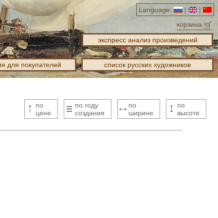
Language:
|
|
корзина
экспресс анализ произведений
я для покупателей
список русских художников
по
по году
по
по
цене
создания
ширине
высоте