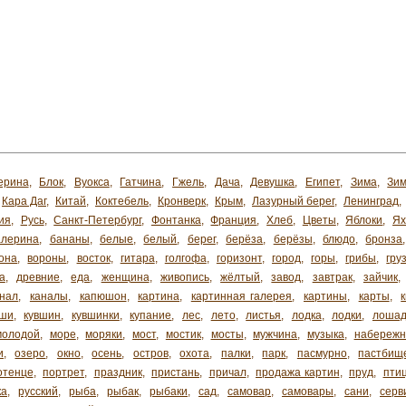
ерина
,
Блок
,
Вуокса
,
Гатчина
,
Гжель
,
Дача
,
Девушка
,
Египет
,
Зима
,
Зим
Кара Даг
,
Китай
,
Коктебель
,
Кронверк
,
Крым
,
Лазурный берег
,
Ленинград
,
ия
,
Русь
,
Санкт-Петербург
,
Фонтанка
,
Франция
,
Хлеб
,
Цветы
,
Яблоки
,
Я
алерина
,
бананы
,
белые
,
белый
,
берег
,
берёза
,
берёзы
,
блюдо
,
бронза
она
,
вороны
,
восток
,
гитара
,
голгофа
,
горизонт
,
город
,
горы
,
грибы
,
гру
а
,
древние
,
еда
,
женщина
,
живопись
,
жёлтый
,
завод
,
завтрак
,
зайчик
,
анал
,
каналы
,
капюшон
,
картина
,
картинная галерея
,
картины
,
карты
,
ши
,
кувшин
,
кувшинки
,
купание
,
лес
,
лето
,
листья
,
лодка
,
лодки
,
лоша
молодой
,
море
,
моряки
,
мост
,
мостик
,
мосты
,
мужчина
,
музыка
,
набережн
и
,
озеро
,
окно
,
осень
,
остров
,
охота
,
палки
,
парк
,
пасмурно
,
пастбищ
отенце
,
портрет
,
праздник
,
пристань
,
причал
,
продажа картин
,
пруд
,
пти
ка
,
русский
,
рыба
,
рыбак
,
рыбаки
,
сад
,
самовар
,
самовары
,
сани
,
серв