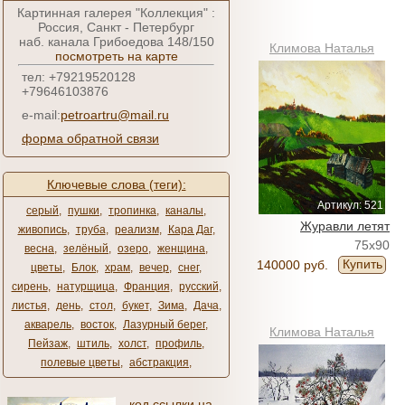
Картинная галерея "Коллекция" :
Россия, Санкт - Петербург
наб. канала Грибоедова 148/150
Климова Наталья
посмотреть на карте
тел: +79219520128
+79646103876
e-mail:
petroartru@mail.ru
форма обратной связи
Ключевые слова (теги):
Артикул: 521
серый
,
пушки
,
тропинка
,
каналы
,
Журавли летят
живопись
,
труба
,
реализм
,
Кара Даг
,
75x90
весна
,
зелёный
,
озеро
,
женщина
,
Купить
140000 руб.
цветы
,
Блок
,
храм
,
вечер
,
снег
,
сирень
,
натурщица
,
Франция
,
русский
,
листья
,
день
,
стол
,
букет
,
Зима
,
Дача
,
акварель
,
восток
,
Лазурный берег
,
Климова Наталья
Пейзаж
,
штиль
,
холст
,
профиль
,
полевые цветы
,
абстракция
,
код ссылки на