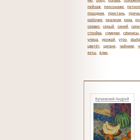
ню
,
обед
,
облака
,
обнажен
пейзаж
,
персонажи
,
петроп
праздник
,
пристань
,
прича
рабочие
,
реализм
,
река
,
ро
сервиз
,
серый
,
синий
,
сире
стройка
,
сумерки
,
сфинксы
улица
,
урожай
,
утро
,
фабр
цветёт
,
цигане
,
чайники
,
яхты
,
ёлки
,
Кугаевский Андрей