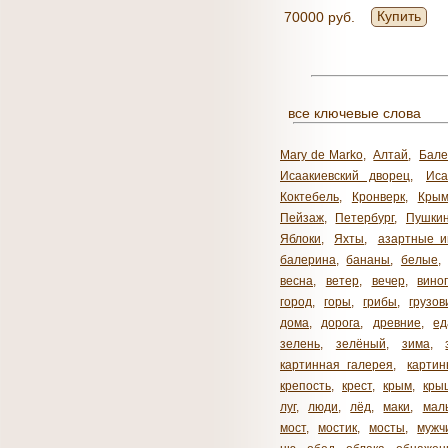
Купить
70000 руб.
все ключевые слова
Mary de Marko
,
Алтай
,
Бале
Исаакиевский дворец
,
Иса
Коктебель
,
Кронверк
,
Кры
Пейзаж
,
Петербург
,
Пушки
Яблоки
,
Яхты
,
азартные и
балерина
,
бананы
,
белые
,
весна
,
ветер
,
вечер
,
вино
город
,
горы
,
грибы
,
грузов
дома
,
дорога
,
древние
,
ед
зелень
,
зелёный
,
зима
,
картинная галерея
,
карти
крепость
,
крест
,
крым
,
кры
луг
,
люди
,
лёд
,
маки
,
мал
мост
,
мостик
,
мосты
,
мужч