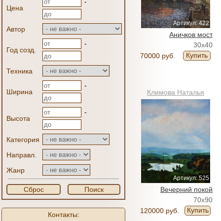
-
Цена
Артикул: 422
Автор
Аничков мост
-
30x40
Год созд.
Купить
70000 руб.
Техника
-
Ширина
Климова Наталья
-
Высота
Категория
Направл.
Жанр
Артикул: 525
Сброс
Поиск
Вечерний покой
70x90
Купить
120000 руб.
Контакты: