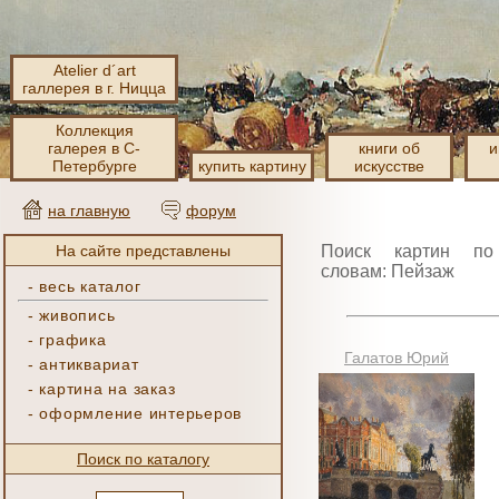
Atelier d´art
галлерея в г. Ницца
Коллекция
галерея в С-
книги об
и
Петербурге
купить картину
искусстве
на главную
форум
На сайте представлены
Поиск картин по
словам: Пейзаж
-
весь каталог
-
живопись
-
графика
Галатов Юрий
-
антиквариат
-
картина на заказ
-
оформление интерьеров
Поиск по каталогу