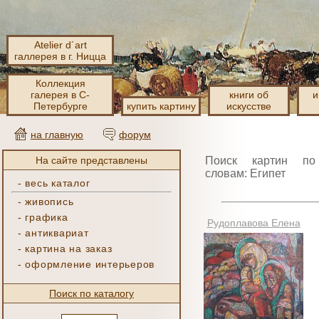
Atelier d´art
галлерея в г. Ницца
Коллекция
галерея в С-
книги об
и
Петербурге
купить картину
искусстве
на главную
форум
На сайте представлены
Поиск картин по
словам: Египет
-
весь каталог
-
живопись
-
графика
Рудоплавова Елена
-
антиквариат
-
картина на заказ
-
оформление интерьеров
Поиск по каталогу