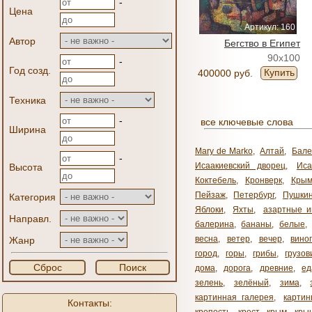
-
Цена
Артикул: 160
Автор
Бегство в Египет
90x100
-
Год созд.
Купить
400000 руб.
Техника
-
все ключевые слова
Ширина
Mary de Marko
,
Алтай
,
Бале
-
Исаакиевский дворец
,
Иса
Высота
Коктебель
,
Кронверк
,
Кры
Пейзаж
,
Петербург
,
Пушки
Категория
Яблоки
,
Яхты
,
азартные и
Направл.
балерина
,
бананы
,
белые
,
весна
,
ветер
,
вечер
,
вино
Жанр
город
,
горы
,
грибы
,
грузов
Сброс
Поиск
дома
,
дорога
,
древние
,
ед
зелень
,
зелёный
,
зима
,
картинная галерея
,
карти
Контакты: