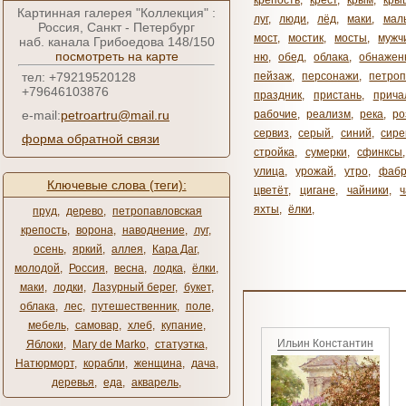
крепость
,
крест
,
крым
,
кры
Картинная галерея "Коллекция" :
луг
,
люди
,
лёд
,
маки
,
мал
Россия, Санкт - Петербург
мост
,
мостик
,
мосты
,
мужч
наб. канала Грибоедова 148/150
посмотреть на карте
ню
,
обед
,
облака
,
обнажен
тел: +79219520128
пейзаж
,
персонажи
,
петроп
+79646103876
праздник
,
пристань
,
прича
e-mail:
petroartru@mail.ru
рабочие
,
реализм
,
река
,
ро
сервиз
,
серый
,
синий
,
сире
форма обратной связи
стройка
,
сумерки
,
сфинксы
улица
,
урожай
,
утро
,
фабр
Ключевые слова (теги):
цветёт
,
цигане
,
чайники
,
яхты
,
ёлки
,
пруд
,
дерево
,
петропавловская
крепость
,
ворона
,
наводнение
,
луг
,
осень
,
яркий
,
аллея
,
Кара Даг
,
молодой
,
Россия
,
весна
,
лодка
,
ёлки
,
маки
,
лодки
,
Лазурный берег
,
букет
,
облака
,
лес
,
путешественник
,
поле
,
мебель
,
самовар
,
хлеб
,
купание
,
Ильин Константин
Яблоки
,
Mary de Marko
,
статуэтка
,
Натюрморт
,
корабли
,
женщина
,
дача
,
деревья
,
еда
,
акварель
,