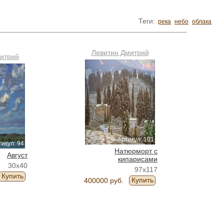
Теги:
река
небо
облака
Левитин Дмитрий
итрий
Артикул: 101
икул: 94
Натюрморт с
Август
кипарисами
30x40
97x117
Купить
Купить
400000 руб.