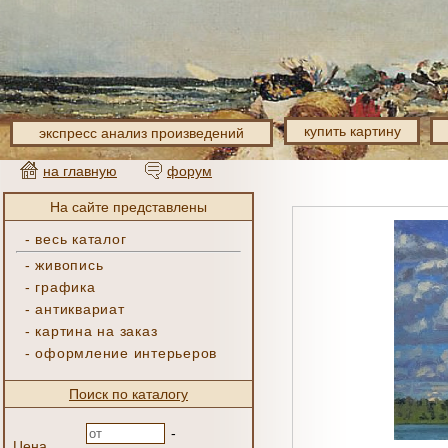
купить картину
экспресс анализ произведений
на главную
форум
На сайте представлены
-
весь каталог
-
живопись
-
графика
-
антиквариат
-
картина на заказ
-
оформление интерьеров
Поиск по каталогу
-
Цена