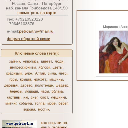
Россия, Санкт - Петербург
наб. канала Грибоедова 148/150
посмотреть на карте
тел: +79219520128
+79646103876
Маринова Анн
e-mail:
petroartru@mail.ru
форма обратной связи
Ключевые слова (теги):
зайчик
,
живопись
,
цветёт
,
люди
,
импрессионизм
,
яблоки
,
цветы
,
красивый
,
Блок
,
Алтай
,
зима
,
лето
,
горы
,
крыши
,
красота
,
машины
,
деревья
,
дерево
,
полотенце
,
шедевр
,
берёзы
,
лошади
,
часы
,
облака
,
картины
,
ню
,
снег
,
бюст
,
кувшинки
,
митинг
,
собачка
,
толпа
,
море
,
берег
,
ворона
,
мостик
,
код ссылки на
нашу галерею