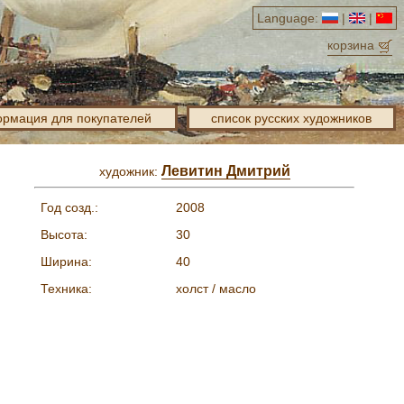
Language:
|
|
корзина
рмация для покупателей
список русских художников
Левитин Дмитрий
художник:
Год созд.:
2008
Высота:
30
Ширина:
40
Техника:
холст / масло