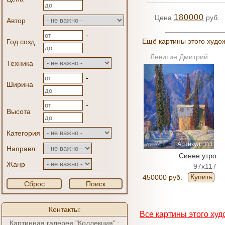
180000
Цена
руб.
Автор
-
Ещё картины этого худо
Год созд.
Левитин Дмитрий
Техника
-
Ширина
-
Высота
Категория
Артикул: 111
Направл.
Синее утро
Жанр
97x117
Купить
450000 руб.
Сброс
Поиск
Контакты:
Все картины этого худ
Картинная галерея "Коллекция" :