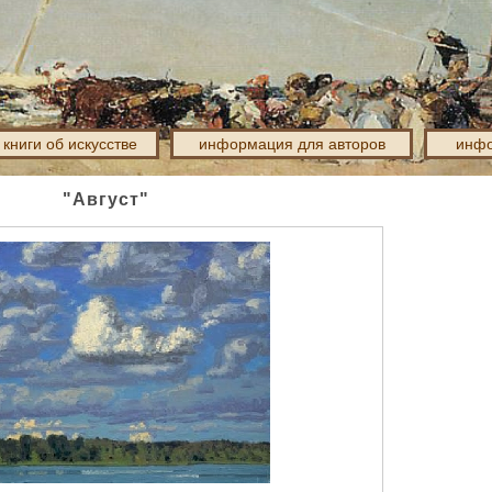
книги об искусстве
информация для авторов
инфо
"Август"