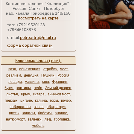
Картинная галерея "Коллекция" :
Россия, Санкт - Петербург
наб. канала Грибоедова 148/150
посмотреть на карте
тел: +79219520128
+79646103876
e-mail:
petroartru@mail.ru
форма обратной связи
Ключевые слова (теги):
ваза
,
обнаженная
,
стройка
,
мост
,
реализм
,
девушка
,
Пушкин
,
Россия
,
лошади
,
машины
,
снег
,
Франция
,
букет
,
картины
,
небо
,
Зимний дворец
,
листья
,
Крым
,
гитара
,
аничков мост
,
пейзаж
,
цигане
,
калина
,
горы
,
вечер
,
набережная
,
весна
,
абстракция
,
цветы
,
каналы
,
бабочки
,
ананас
,
натюрморт
,
валенки
,
лёд
,
тропинка
,
мебель
,