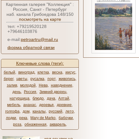
Картинная галерея "Коллекция" :
Россия, Санкт - Петербург
наб. канала Грибоедова 148/150
посмотреть на карте
тел: +79219520128
+79646103876
e-mail:
petroartru@mail.ru
форма обратной связи
Ключевые слова (теги):
белый
,
виноград
,
клетка
,
весна
,
иисус
,
берег
,
цветы
,
русалка
,
порт
,
живопись
,
залив
,
молодой
,
Нева
,
наводнение
,
день
,
Россия
,
Зимний дворец
,
натурщица
,
блюдо
,
дача
,
Алтай
,
мебель
,
ананас
,
деревья
,
древние
,
голгофа
,
дом
,
каналы
,
русский
,
лето
,
лодки
,
река
,
Mary de Marko
,
бабочки
,
роза
,
обнаженная
,
акварель
,
код ссылки на