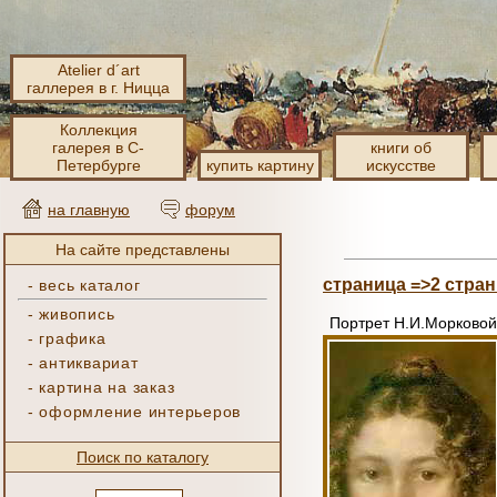
Atelier d´art
галлерея в г. Ницца
Коллекция
галерея в С-
книги об
Петербурге
купить картину
искусстве
на главную
форум
На сайте представлены
страница =>2
стран
-
весь каталог
-
живопись
Портрет Н.И.Морковой
-
графика
-
антиквариат
-
картина на заказ
-
оформление интерьеров
Поиск по каталогу