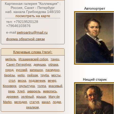
Картинная галерея "Коллекция" :
Россия, Санкт - Петербург
Автопортрет
наб. канала Грибоедова 148/150
посмотреть на карте
тел: +79219520128
+79646103876
e-mail:
petroartru@mail.ru
форма обратной связи
Ключевые слова (теги):
мебель
,
Исаакиевский собор
,
танец
,
Санкт-Петербург
,
девушка
,
облака
,
город
,
русский
,
капюшон
,
пасмурно
,
берёзы
,
небо
,
пейзаж
,
труба
,
мосты
,
Нищий старик
стол
,
весна
,
подсвечник
,
вечер
,
Кронверк
,
скульптура
,
толпа
,
красивый
,
река
,
Хлеб
,
акварель
,
живопись
,
деревня
,
зелёный
,
крыши
,
Mary de
Marko
,
мелодия
,
статуя
,
канал
,
лодки
,
реализм
,