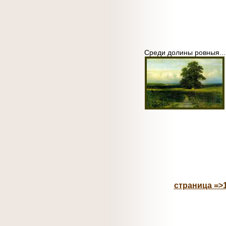
Среди долины ровныя...
страница =>