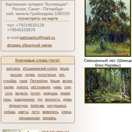
Картинная галерея "Коллекция" :
Россия, Санкт - Петербург
наб. канала Грибоедова 148/150
посмотреть на карте
тел: +79219520128
+79646103876
e-mail:
petroartru@mail.ru
форма обратной связи
Ключевые слова (теги):
Смешанный лес (Шмецк
близ Нарввы)
картина
,
Исаакиевский собор
,
крым
,
россия
,
лодка
,
полотенце
,
пёс
,
стройка
,
парк
,
Петербург
,
Крым
,
вечер
,
палки
,
дорога
,
абстракция
,
нева
,
снег
,
ссср
,
модель
,
полет
,
девушка
,
яркий
,
горы
,
наводнение
,
луг
,
крепость
,
дома
,
фурнитура
,
бабочки
,
натурщица
,
собака
,
цветы
,
лето
,
живопись
,
улица
,
обнаженная
,
корабль
,
код ссылки на