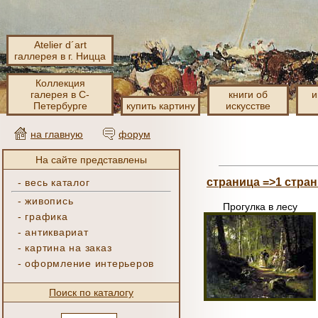
Atelier d´art
галлерея в г. Ницца
Коллекция
галерея в С-
книги об
и
Петербурге
купить картину
искусстве
на главную
форум
На сайте представлены
страница =>1
стран
-
весь каталог
-
живопись
Прогулка в лесу
-
графика
-
антиквариат
-
картина на заказ
-
оформление интерьеров
Поиск по каталогу