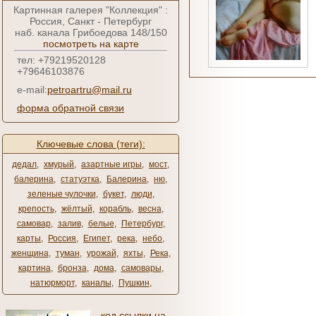
Картинная галерея "Коллекция" :
Россия, Санкт - Петербург
наб. канала Грибоедова 148/150
посмотреть на карте
тел: +79219520128
+79646103876
e-mail:
petroartru@mail.ru
форма обратной связи
Ключевые слова (теги):
дедал
,
хмурый
,
азартные игры
,
мост
,
балерина
,
статуэтка
,
Балерина
,
ню
,
зеленые чулочки
,
букет
,
люди
,
крепость
,
жёлтый
,
корабль
,
весна
,
самовар
,
залив
,
белые
,
Петербург
,
карты
,
Россия
,
Египет
,
река
,
небо
,
женщина
,
туман
,
урожай
,
яхты
,
Река
,
картина
,
бронза
,
дома
,
самовары
,
натюрморт
,
каналы
,
Пушкин
,
код ссылки на