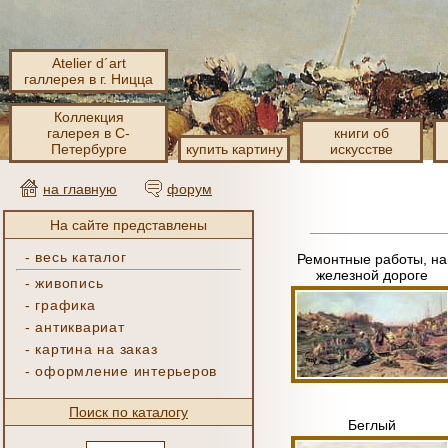
Atelier d´art
галлерея в г. Ницца
Коллекция
галерея в С-
книги об
Петербурге
купить картину
искусстве
на главную
форум
На сайте представлены
-
весь каталог
Ремонтные работы, на
железной дороге
-
живопись
-
графика
-
антиквариат
-
картина на заказ
-
оформление интерьеров
Поиск по каталогу
Беглый