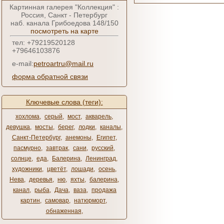
Картинная галерея "Коллекция" :
Россия, Санкт - Петербург
наб. канала Грибоедова 148/150
посмотреть на карте
тел: +79219520128
+79646103876
e-mail:
petroartru@mail.ru
форма обратной связи
Ключевые слова (теги):
хохлома
,
серый
,
мост
,
акварель
,
девушка
,
мосты
,
берег
,
лодки
,
каналы
,
Санкт-Петербург
,
анемоны
,
Египет
,
пасмурно
,
завтрак
,
сани
,
русский
,
солнце
,
еда
,
Балерина
,
Ленинград
,
художники
,
цветёт
,
лошади
,
осень
,
Нева
,
деревья
,
ню
,
яхты
,
балерина
,
канал
,
рыба
,
Дача
,
ваза
,
продажа
картин
,
самовар
,
натюрморт
,
обнаженная
,