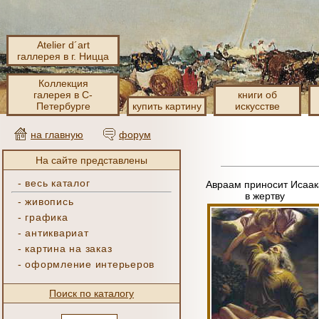
Atelier d´art
галлерея в г. Ницца
Коллекция
галерея в С-
книги об
Петербурге
купить картину
искусстве
на главную
форум
На сайте представлены
-
весь каталог
Авраам приносит Исаак
в жертву
-
живопись
-
графика
-
антиквариат
-
картина на заказ
-
оформление интерьеров
Поиск по каталогу