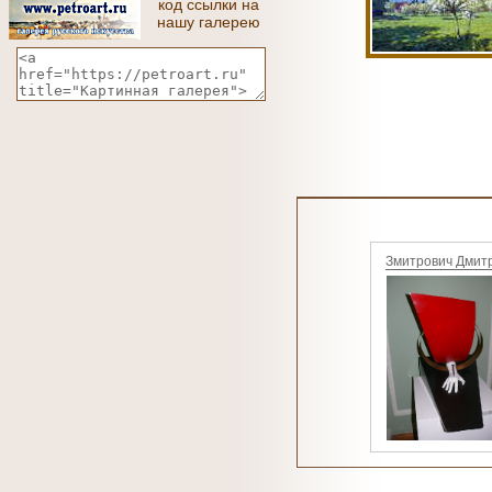
код ссылки на
нашу галерею
Змитрович Дмит