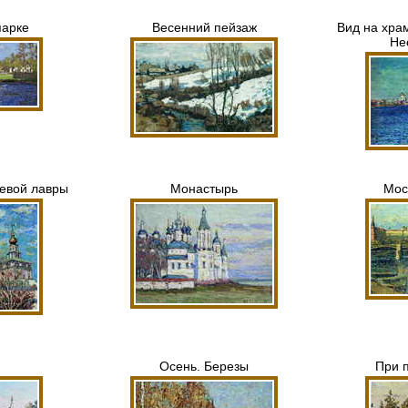
парке
Весенний пейзаж
Вид на хра
Не
евой лавры
Монастырь
Мос
Осень. Березы
При 