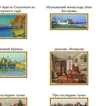
м Христа Спасителя из
Ипатьевский монастырь близ
скучного сада
Костромы
ковкий Кремль
ураново. Интерьер
последних лучах
При последних лучах