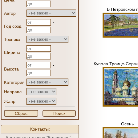
Цена
В Петровском 
Автор
-
Год созд.
Техника
-
Ширина
Купола Троице-Серги
-
Высота
Категория
Направл.
Жанр
Сброс
Поиск
Осень
Контакты:
Картинная галерея "Коллекция" :