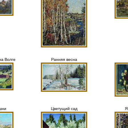
на Волге
Ранняя весна
шни
Цветущий сад
Я