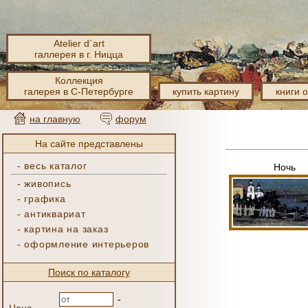
Atelier d´art
галлерея в г. Ницца
Коллекция
галерея в С-Петербурге
купить картину
книги 
на главную
форум
На сайте представлены
-
весь каталог
Ночь
-
живопись
-
графика
-
антиквариат
-
картина на заказ
-
оформление интерьеров
Поиск по каталогу
-