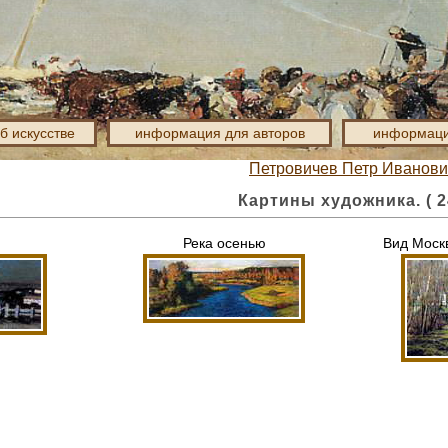
об искусстве
информация для авторов
информаци
Петровичев Петр Иванови
Картины художника. ( 2
Река осенью
Вид Моск