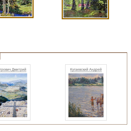
трович Дмитрий
Кугаевский Андрей