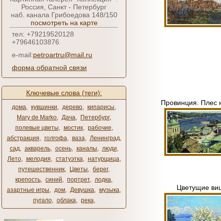
Россия, Санкт - Петербург
наб. канала Грибоедова 148/150
посмотреть на карте
тел: +79219520128
+79646103876
e-mail:
petroartru@mail.ru
форма обратной связи
Ключевые слова (теги):
Провинция. Плес 
дома
,
кувшинки
,
дерево
,
кипарисы
,
Mary de Marko
,
Дача
,
Петербург
,
полевые цветы
,
мостик
,
рабочие
,
абстракция
,
голгофа
,
ваза
,
Ленинград
,
сад
,
акварель
,
осень
,
каналы
,
люди
,
Лето
,
мелодия
,
статуэтка
,
натурщица
,
путешественник
,
Цветы
,
берег
,
крепость
,
синий
,
портрет
,
лодка
,
Цветущие ви
азартные игры
,
дом
,
Девушка
,
музыка
,
пугало
,
облака
,
река
,