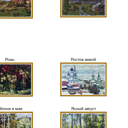
Розы
Ростов зимой
блони в мае
Ясный август