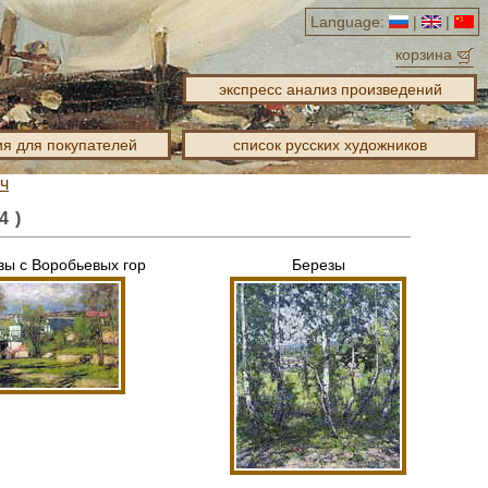
Language:
|
|
корзина
экспресс анализ произведений
я для покупателей
список русских художников
ч
4 )
вы с Воробьевых гор
Березы