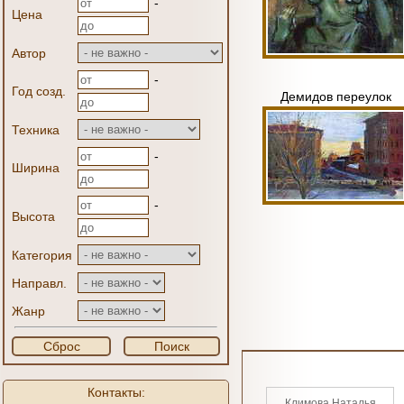
-
Цена
Автор
-
Год созд.
Демидов переулок
Техника
-
Ширина
-
Высота
Категория
Направл.
Жанр
Сброс
Поиск
Контакты:
Климова Наталья