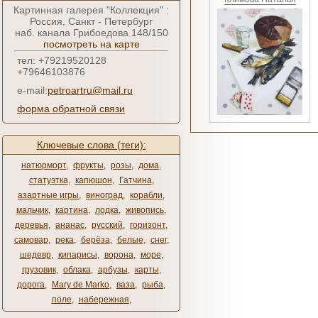
Картинная галерея "Коллекция" :
Россия, Санкт - Петербург
наб. канала Грибоедова 148/150
посмотреть на карте
тел: +79219520128
+79646103876
e-mail:
petroartru@mail.ru
форма обратной связи
Ключевые слова (теги):
натюрморт
,
фрукты
,
розы
,
дома
,
статуэтка
,
капюшон
,
Гатчина
,
азартные игры
,
виноград
,
корабли
,
мальчик
,
картина
,
лодка
,
живопись
,
деревья
,
ананас
,
русский
,
горизонт
,
самовар
,
река
,
берёза
,
белые
,
снег
,
шедевр
,
кипарисы
,
ворона
,
море
,
грузовик
,
облака
,
арбузы
,
карты
,
дорога
,
Mary de Marko
,
ваза
,
рыба
,
поле
,
набережная
,