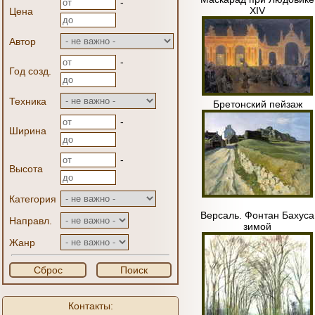
-
XIV
Цена
Автор
-
Год созд.
Техника
Бретонский пейзаж
-
Ширина
-
Высота
Категория
Версаль. Фонтан Бахуса
Направл.
зимой
Жанр
Сброс
Поиск
Контакты: