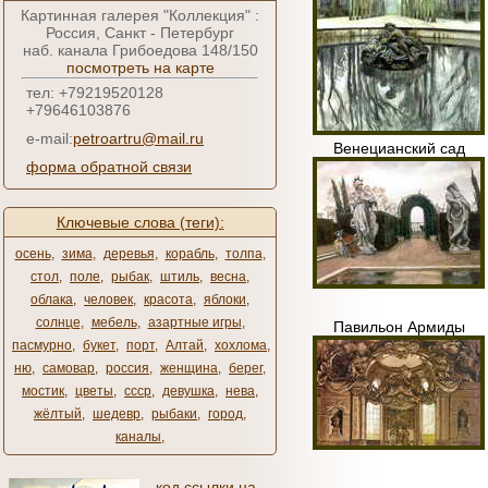
Картинная галерея "Коллекция" :
Россия, Санкт - Петербург
наб. канала Грибоедова 148/150
посмотреть на карте
тел: +79219520128
+79646103876
e-mail:
petroartru@mail.ru
Венецианский сад
форма обратной связи
Ключевые слова (теги):
осень
,
зима
,
деревья
,
корабль
,
толпа
,
стол
,
поле
,
рыбак
,
штиль
,
весна
,
облака
,
человек
,
красота
,
яблоки
,
солнце
,
мебель
,
азартные игры
,
Павильон Армиды
пасмурно
,
букет
,
порт
,
Алтай
,
хохлома
,
ню
,
самовар
,
россия
,
женщина
,
берег
,
мостик
,
цветы
,
ссср
,
девушка
,
нева
,
жёлтый
,
шедевр
,
рыбаки
,
город
,
каналы
,
код ссылки на