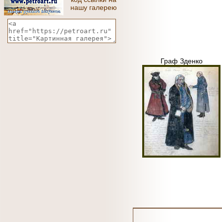
нашу галерею
Граф Зденко