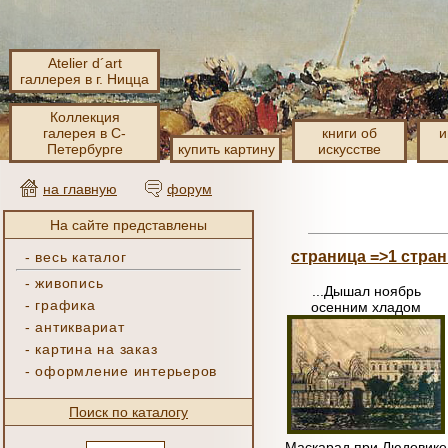
Atelier d´art
галлерея в г. Ницца
Коллекция
галерея в С-
книги об
и
Петербурге
купить картину
искусстве
на главную
форум
На сайте представлены
страница =>1
стран
-
весь каталог
-
живопись
...Дышал ноябрь
-
графика
осенним хладом
-
антиквариат
-
картина на заказ
-
оформление интерьеров
Поиск по каталогу
Маскарад при Людовике